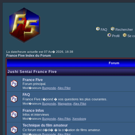
FAQ
Rechercher
Profil
Se c
La date/heure actuelle est 07 Ao� 2026, 16:38
France Five Index du Forum
Forum
Jushi Sentai France Five
France Five
Forum principal.
Mod�rateurs
Burgonde
,
Alex Pilot
FAQ
France Five r�pond � vos questions les plus courantes.
Mod�rateurs
Burgonde
,
Margarine
,
Alex Pilot
France Infos
Infos et interviews
Mod�rateurs
Burgonde
,
Alex Pilot
,
Xenoborg
Technique du film amateur
Ce forum est d�di� � la cr�ation de films amateur.
Mod�rateurs
Burgonde
,
Alex Pilot