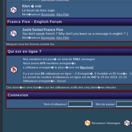
Rien � voir
Le forum du hors-sujet.
Mod�rateurs
Burgonde
,
Alex Pilot
France Five - English Forum
Jushi Sentai France Five
You don't speak french ? Why don't you leave us a message in english ? :)
Mod�rateurs
Burgonde
,
Alex Pilot
Marquer tous les forums comme lus
Qui est en ligne ?
Nos membres ont post� un total de
5361
messages
Nous avons
470
membres enregistr�s
L'utilisateur enregistr� le plus r�cent est
MarylynC
Il y a en tout
80
utilisateurs en ligne :: 0 Enregistr�, 0 Invisible et 80 Invit�s [
Le record du nombre d'utilisateurs en ligne est de
647
le 25 Avr 2024, 21:32
Utilisateurs enregistr�s : Aucun
Ces donn�es sont bas�es sur les utilisateurs actifs des cinq derni�res minutes
Connexion
Nom d'utilisateur:
Mot de passe:
Nouveaux messages