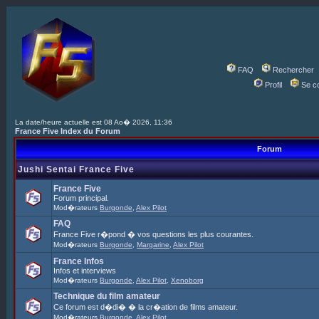
FAQ
Rechercher
Profil
Se c
La date/heure actuelle est 08 Ao� 2026, 11:36
France Five Index du Forum
Forum
Jushi Sentai France Five
France Five
Forum principal.
Mod�rateurs
Burgonde
,
Alex Pilot
FAQ
France Five r�pond � vos questions les plus courantes.
Mod�rateurs
Burgonde
,
Margarine
,
Alex Pilot
France Infos
Infos et interviews
Mod�rateurs
Burgonde
,
Alex Pilot
,
Xenoborg
Technique du film amateur
Ce forum est d�di� � la cr�ation de films amateur.
Mod�rateurs
Burgonde
,
Alex Pilot