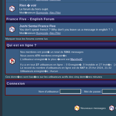
Rien � voir
Le forum du hors-sujet.
Mod�rateurs
Burgonde
,
Alex Pilot
France Five - English Forum
Jushi Sentai France Five
You don't speak french ? Why don't you leave us a message in english ? :)
Mod�rateurs
Burgonde
,
Alex Pilot
Marquer tous les forums comme lus
Qui est en ligne ?
Nos membres ont post� un total de
5361
messages
Nous avons
470
membres enregistr�s
L'utilisateur enregistr� le plus r�cent est
MarylynC
Il y a en tout
27
utilisateurs en ligne :: 0 Enregistr�, 0 Invisible et 27 Invit�s [
Le record du nombre d'utilisateurs en ligne est de
647
le 25 Avr 2024, 21:32
Utilisateurs enregistr�s : Aucun
Ces donn�es sont bas�es sur les utilisateurs actifs des cinq derni�res minutes
Connexion
Nom d'utilisateur:
Mot de passe:
Nouveaux messages