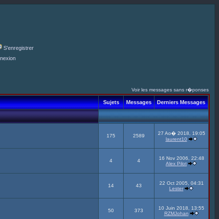
S'enregistrer
nexion
Voir les messages sans r�ponses
Sujets
Messages
Derniers Messages
27 Ao� 2018, 19:05
175
2589
laurent10
16 Nov 2006, 22:48
4
4
Alex Pilot
22 Oct 2005, 04:31
14
43
Lester
10 Juin 2018, 13:55
50
373
RZMJohan