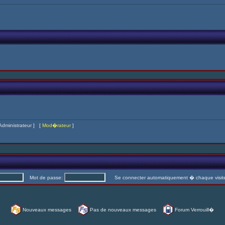
Administrateur
] [
Mod�rateur
]
Mot de passe:
Se connecter automatiquement � chaque visi
Nouveaux messages
Pas de nouveaux messages
Forum Verrouill�