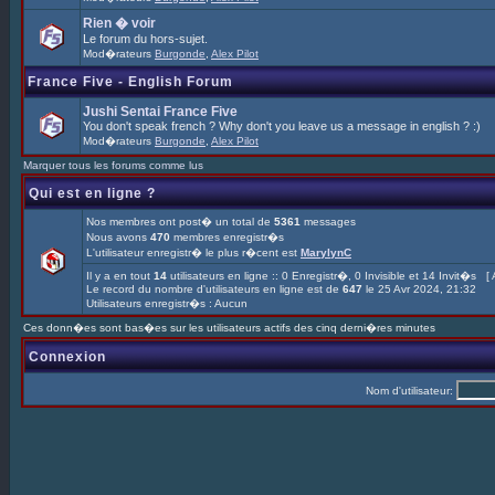
Rien � voir
Le forum du hors-sujet.
Mod�rateurs
Burgonde
,
Alex Pilot
France Five - English Forum
Jushi Sentai France Five
You don't speak french ? Why don't you leave us a message in english ? :)
Mod�rateurs
Burgonde
,
Alex Pilot
Marquer tous les forums comme lus
Qui est en ligne ?
Nos membres ont post� un total de
5361
messages
Nous avons
470
membres enregistr�s
L'utilisateur enregistr� le plus r�cent est
MarylynC
Il y a en tout
14
utilisateurs en ligne :: 0 Enregistr�, 0 Invisible et 14 Invit�s [
Le record du nombre d'utilisateurs en ligne est de
647
le 25 Avr 2024, 21:32
Utilisateurs enregistr�s : Aucun
Ces donn�es sont bas�es sur les utilisateurs actifs des cinq derni�res minutes
Connexion
Nom d'utilisateur: