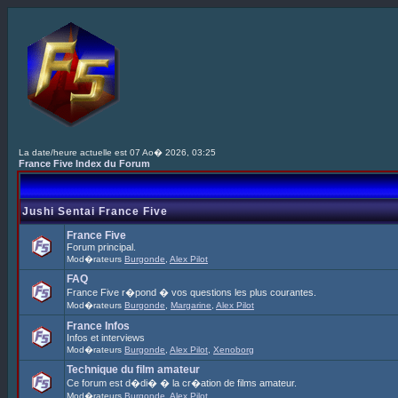
La date/heure actuelle est 07 Ao� 2026, 03:25
France Five Index du Forum
Jushi Sentai France Five
France Five
Forum principal.
Mod�rateurs
Burgonde
,
Alex Pilot
FAQ
France Five r�pond � vos questions les plus courantes.
Mod�rateurs
Burgonde
,
Margarine
,
Alex Pilot
France Infos
Infos et interviews
Mod�rateurs
Burgonde
,
Alex Pilot
,
Xenoborg
Technique du film amateur
Ce forum est d�di� � la cr�ation de films amateur.
Mod�rateurs
Burgonde
,
Alex Pilot