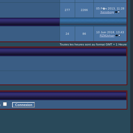
05 F�v 2013, 11:28
277
2266
Xenoborg
10 Juin 2018, 13:43
24
86
RZMJohan
Toutes les heures sont au format GMT + 1 Heure
te