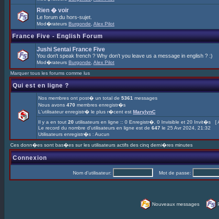
Rien � voir
Le forum du hors-sujet.
Mod�rateurs
Burgonde
,
Alex Pilot
France Five - English Forum
Jushi Sentai France Five
You don't speak french ? Why don't you leave us a message in english ? :)
Mod�rateurs
Burgonde
,
Alex Pilot
Marquer tous les forums comme lus
Qui est en ligne ?
Nos membres ont post� un total de
5361
messages
Nous avons
470
membres enregistr�s
L'utilisateur enregistr� le plus r�cent est
MarylynC
Il y a en tout
20
utilisateurs en ligne :: 0 Enregistr�, 0 Invisible et 20 Invit�s [
Le record du nombre d'utilisateurs en ligne est de
647
le 25 Avr 2024, 21:32
Utilisateurs enregistr�s : Aucun
Ces donn�es sont bas�es sur les utilisateurs actifs des cinq derni�res minutes
Connexion
Nom d'utilisateur:
Mot de passe:
Nouveaux messages