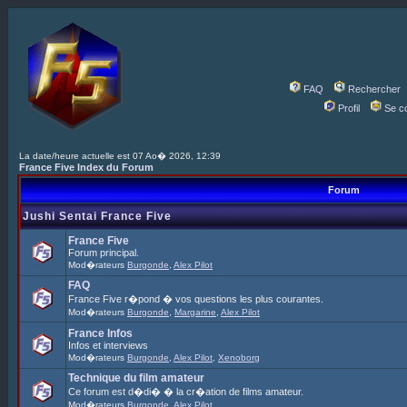
FAQ
Rechercher
Profil
Se c
La date/heure actuelle est 07 Ao� 2026, 12:39
France Five Index du Forum
Forum
Jushi Sentai France Five
France Five
Forum principal.
Mod�rateurs
Burgonde
,
Alex Pilot
FAQ
France Five r�pond � vos questions les plus courantes.
Mod�rateurs
Burgonde
,
Margarine
,
Alex Pilot
France Infos
Infos et interviews
Mod�rateurs
Burgonde
,
Alex Pilot
,
Xenoborg
Technique du film amateur
Ce forum est d�di� � la cr�ation de films amateur.
Mod�rateurs
Burgonde
,
Alex Pilot