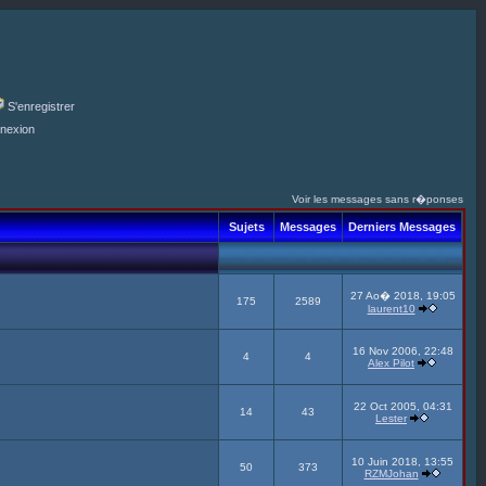
S'enregistrer
nexion
Voir les messages sans r�ponses
Sujets
Messages
Derniers Messages
27 Ao� 2018, 19:05
175
2589
laurent10
16 Nov 2006, 22:48
4
4
Alex Pilot
22 Oct 2005, 04:31
14
43
Lester
10 Juin 2018, 13:55
50
373
RZMJohan