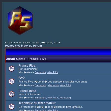
La date/heure actuelle est 06 Ao� 2026, 15:28
France Five Index du Forum
Jushi Sentai France Five
France Five
Forum principal.
Mod�rateurs
Burgonde
,
Alex Pilot
FAQ
France Five r�pond � vos questions les plus courantes.
Mod�rateurs
Burgonde
,
Margarine
,
Alex Pilot
France Infos
Infos et interviews
Mod�rateurs
Burgonde
,
Alex Pilot
,
Xenoborg
Technique du film amateur
Ce forum est d�di� � la cr�ation de films amateur.
Mod�rateurs
Burgonde
,
Alex Pilot