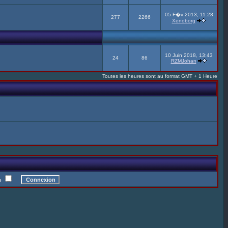
05 F�v 2013, 11:28
277
2266
Xenoborg
10 Juin 2018, 13:43
24
86
RZMJohan
Toutes les heures sont au format GMT + 1 Heure
te