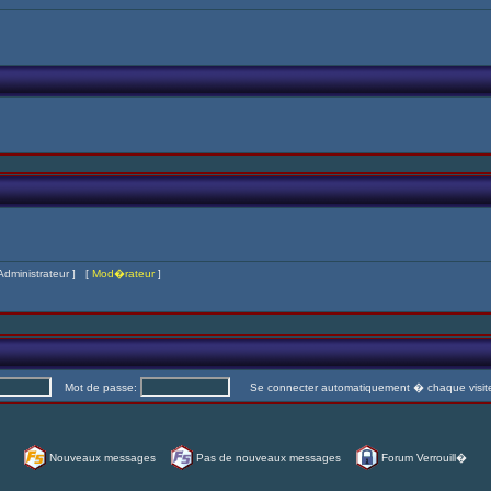
Administrateur
] [
Mod�rateur
]
Mot de passe:
Se connecter automatiquement � chaque visi
Nouveaux messages
Pas de nouveaux messages
Forum Verrouill�