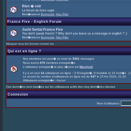
Rien � voir
Le forum du hors-sujet.
Mod�rateurs
Burgonde
,
Alex Pilot
France Five - English Forum
Jushi Sentai France Five
You don't speak french ? Why don't you leave us a message in english ? :)
Mod�rateurs
Burgonde
,
Alex Pilot
Marquer tous les forums comme lus
Qui est en ligne ?
Nos membres ont post� un total de
5361
messages
Nous avons
470
membres enregistr�s
L'utilisateur enregistr� le plus r�cent est
MarylynC
Il y a en tout
14
utilisateurs en ligne :: 0 Enregistr�, 0 Invisible et 14 Invit�s [
Le record du nombre d'utilisateurs en ligne est de
647
le 25 Avr 2024, 21:32
Utilisateurs enregistr�s : Aucun
Ces donn�es sont bas�es sur les utilisateurs actifs des cinq derni�res minutes
Connexion
Nom d'utilisateur: