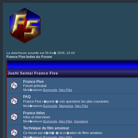
La date/heure actuelle est 06 Ao� 2026, 22:04
France Five Index du Forum
Jushi Sentai France Five
France Five
Forum principal.
Mod�rateurs
Burgonde
,
Alex Pilot
FAQ
France Five r�pond � vos questions les plus courantes.
Mod�rateurs
Burgonde
,
Margarine
,
Alex Pilot
France Infos
Infos et interviews
Mod�rateurs
Burgonde
,
Alex Pilot
,
Xenoborg
Technique du film amateur
Ce forum est d�di� � la cr�ation de films amateur.
Mod�rateurs
Burgonde
,
Alex Pilot