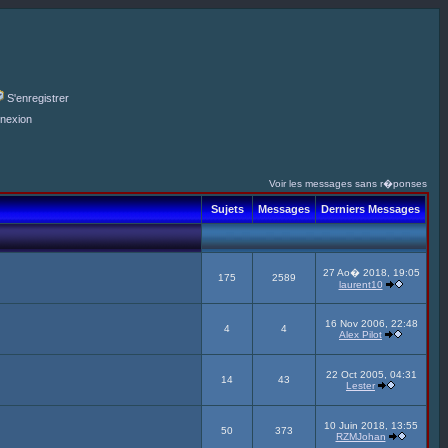
S'enregistrer
nexion
Voir les messages sans r�ponses
Sujets
Messages
Derniers Messages
27 Ao� 2018, 19:05
175
2589
laurent10
16 Nov 2006, 22:48
4
4
Alex Pilot
22 Oct 2005, 04:31
14
43
Lester
10 Juin 2018, 13:55
50
373
RZMJohan