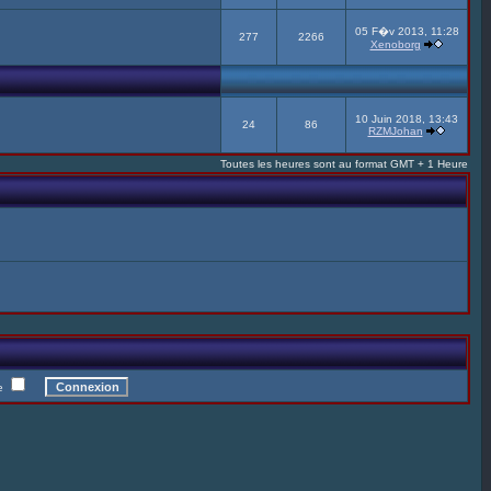
05 F�v 2013, 11:28
277
2266
Xenoborg
10 Juin 2018, 13:43
24
86
RZMJohan
Toutes les heures sont au format GMT + 1 Heure
te