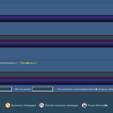
Administrateur
] [
Mod�rateur
]
Mot de passe:
Se connecter automatiquement � chaque visi
Nouveaux messages
Pas de nouveaux messages
Forum Verrouill�