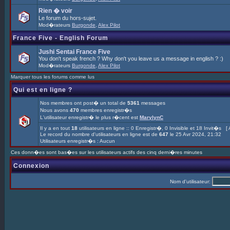
Rien � voir
Le forum du hors-sujet.
Mod�rateurs
Burgonde
,
Alex Pilot
France Five - English Forum
Jushi Sentai France Five
You don't speak french ? Why don't you leave us a message in english ? :)
Mod�rateurs
Burgonde
,
Alex Pilot
Marquer tous les forums comme lus
Qui est en ligne ?
Nos membres ont post� un total de
5361
messages
Nous avons
470
membres enregistr�s
L'utilisateur enregistr� le plus r�cent est
MarylynC
Il y a en tout
18
utilisateurs en ligne :: 0 Enregistr�, 0 Invisible et 18 Invit�s [
Le record du nombre d'utilisateurs en ligne est de
647
le 25 Avr 2024, 21:32
Utilisateurs enregistr�s : Aucun
Ces donn�es sont bas�es sur les utilisateurs actifs des cinq derni�res minutes
Connexion
Nom d'utilisateur: