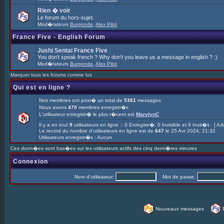
Rien � voir
Le forum du hors-sujet.
Mod�rateurs
Burgonde
,
Alex Pilot
France Five - English Forum
Jushi Sentai France Five
You don't speak french ? Why don't you leave us a message in english ? :)
Mod�rateurs
Burgonde
,
Alex Pilot
Marquer tous les forums comme lus
Qui est en ligne ?
Nos membres ont post� un total de
5361
messages
Nous avons
470
membres enregistr�s
L'utilisateur enregistr� le plus r�cent est
MarylynC
Il y a en tout
9
utilisateurs en ligne :: 0 Enregistr�, 0 Invisible et 9 Invit�s [
Adm
Le record du nombre d'utilisateurs en ligne est de
647
le 25 Avr 2024, 21:32
Utilisateurs enregistr�s : Aucun
Ces donn�es sont bas�es sur les utilisateurs actifs des cinq derni�res minutes
Connexion
Nom d'utilisateur:
Mot de passe:
Nouveaux messages