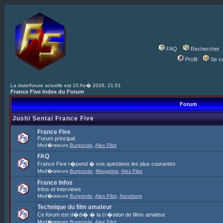
FAQ
Rechercher
Profil
Se c
La date/heure actuelle est 10 Ao� 2026, 21:51
France Five Index du Forum
Forum
Jushi Sentai France Five
France Five
Forum principal.
Mod�rateurs
Burgonde
,
Alex Pilot
FAQ
France Five r�pond � vos questions les plus courantes.
Mod�rateurs
Burgonde
,
Margarine
,
Alex Pilot
France Infos
Infos et interviews
Mod�rateurs
Burgonde
,
Alex Pilot
,
Xenoborg
Technique du film amateur
Ce forum est d�di� � la cr�ation de films amateur.
Mod�rateurs
Burgonde
,
Alex Pilot