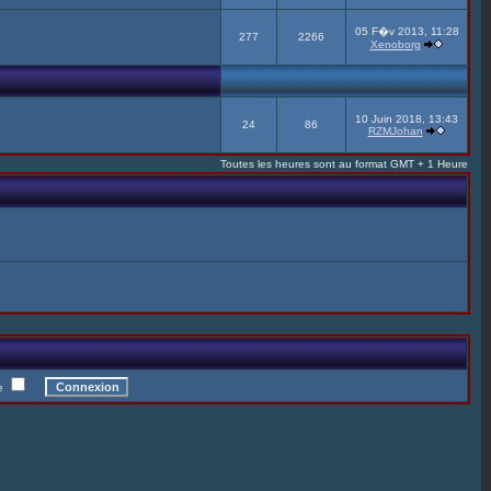
05 F�v 2013, 11:28
277
2266
Xenoborg
10 Juin 2018, 13:43
24
86
RZMJohan
Toutes les heures sont au format GMT + 1 Heure
te