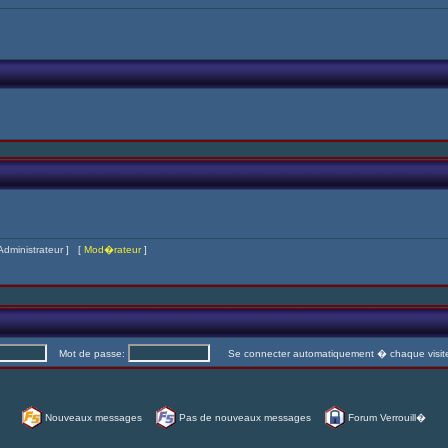
Administrateur
] [
Mod�rateur
]
Mot de passe:
Se connecter automatiquement � chaque visi
Nouveaux messages
Pas de nouveaux messages
Forum Verrouill�