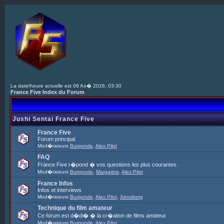
La date/heure actuelle est 06 Ao� 2026, 03:30
France Five Index du Forum
Jushi Sentai France Five
France Five
Forum principal.
Mod�rateurs
Burgonde
,
Alex Pilot
FAQ
France Five r�pond � vos questions les plus courantes.
Mod�rateurs
Burgonde
,
Margarine
,
Alex Pilot
France Infos
Infos et interviews
Mod�rateurs
Burgonde
,
Alex Pilot
,
Xenoborg
Technique du film amateur
Ce forum est d�di� � la cr�ation de films amateur.
Mod�rateurs
Burgonde
,
Alex Pilot