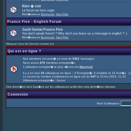
Rien � voir
Le forum du hors-sujet.
Mod�rateurs
Burgonde
,
Alex Pilot
France Five - English Forum
Jushi Sentai France Five
You don't speak french ? Why don't you leave us a message in english ? :)
Mod�rateurs
Burgonde
,
Alex Pilot
Marquer tous les forums comme lus
Qui est en ligne ?
Nos membres ont post� un total de
5361
messages
Nous avons
470
membres enregistr�s
L'utilisateur enregistr� le plus r�cent est
MarylynC
Il y a en tout
19
utilisateurs en ligne :: 0 Enregistr�, 0 Invisible et 19 Invit�s [
Le record du nombre d'utilisateurs en ligne est de
647
le 25 Avr 2024, 21:32
Utilisateurs enregistr�s : Aucun
Ces donn�es sont bas�es sur les utilisateurs actifs des cinq derni�res minutes
Connexion
Nom d'utilisateur: