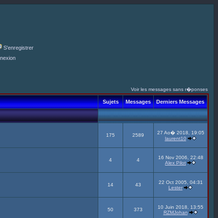
S'enregistrer
nexion
Voir les messages sans r�ponses
Sujets
Messages
Derniers Messages
27 Ao� 2018, 19:05
175
2589
laurent10
16 Nov 2006, 22:48
4
4
Alex Pilot
22 Oct 2005, 04:31
14
43
Lester
10 Juin 2018, 13:55
50
373
RZMJohan