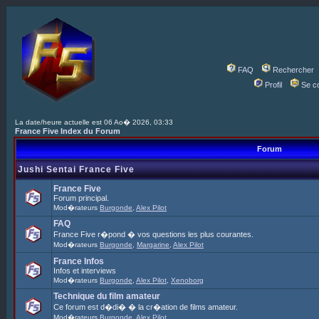
FAQ
Rechercher
Profil
Se c
La date/heure actuelle est 06 Ao� 2026, 03:33
France Five Index du Forum
Forum
Jushi Sentai France Five
France Five
Forum principal.
Mod�rateurs
Burgonde
,
Alex Pilot
FAQ
France Five r�pond � vos questions les plus courantes.
Mod�rateurs
Burgonde
,
Margarine
,
Alex Pilot
France Infos
Infos et interviews
Mod�rateurs
Burgonde
,
Alex Pilot
,
Xenoborg
Technique du film amateur
Ce forum est d�di� � la cr�ation de films amateur.
Mod�rateurs
Burgonde
,
Alex Pilot