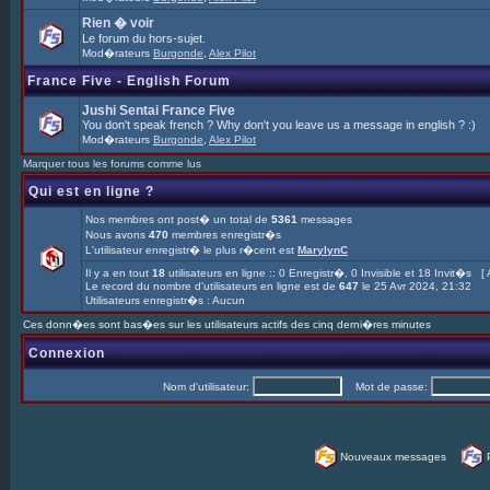
Rien � voir
Le forum du hors-sujet.
Mod�rateurs
Burgonde
,
Alex Pilot
France Five - English Forum
Jushi Sentai France Five
You don't speak french ? Why don't you leave us a message in english ? :)
Mod�rateurs
Burgonde
,
Alex Pilot
Marquer tous les forums comme lus
Qui est en ligne ?
Nos membres ont post� un total de
5361
messages
Nous avons
470
membres enregistr�s
L'utilisateur enregistr� le plus r�cent est
MarylynC
Il y a en tout
18
utilisateurs en ligne :: 0 Enregistr�, 0 Invisible et 18 Invit�s [
Le record du nombre d'utilisateurs en ligne est de
647
le 25 Avr 2024, 21:32
Utilisateurs enregistr�s : Aucun
Ces donn�es sont bas�es sur les utilisateurs actifs des cinq derni�res minutes
Connexion
Nom d'utilisateur:
Mot de passe:
Nouveaux messages