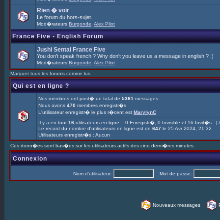
Rien � voir
Le forum du hors-sujet.
Mod�rateurs
Burgonde
,
Alex Pilot
France Five - English Forum
Jushi Sentai France Five
You don't speak french ? Why don't you leave us a message in english ? :)
Mod�rateurs
Burgonde
,
Alex Pilot
Marquer tous les forums comme lus
Qui est en ligne ?
Nos membres ont post� un total de
5361
messages
Nous avons
470
membres enregistr�s
L'utilisateur enregistr� le plus r�cent est
MarylynC
Il y a en tout
16
utilisateurs en ligne :: 0 Enregistr�, 0 Invisible et 16 Invit�s [
Le record du nombre d'utilisateurs en ligne est de
647
le 25 Avr 2024, 21:32
Utilisateurs enregistr�s : Aucun
Ces donn�es sont bas�es sur les utilisateurs actifs des cinq derni�res minutes
Connexion
Nom d'utilisateur:
Mot de passe:
Nouveaux messages