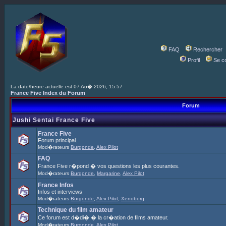
FAQ
Rechercher
Profil
Se c
La date/heure actuelle est 07 Ao� 2026, 15:57
France Five Index du Forum
Forum
Jushi Sentai France Five
France Five
Forum principal.
Mod�rateurs
Burgonde
,
Alex Pilot
FAQ
France Five r�pond � vos questions les plus courantes.
Mod�rateurs
Burgonde
,
Margarine
,
Alex Pilot
France Infos
Infos et interviews
Mod�rateurs
Burgonde
,
Alex Pilot
,
Xenoborg
Technique du film amateur
Ce forum est d�di� � la cr�ation de films amateur.
Mod�rateurs
Burgonde
,
Alex Pilot