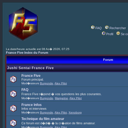
FAQ
Rechercher
Profil
Se c
La date/heure actuelle est 08 Ao� 2026, 07:25
France Five Index du Forum
Forum
Jushi Sentai France Five
France Five
Forum principal.
Mod�rateurs
Burgonde
,
Alex Pilot
FAQ
France Five r�pond � vos questions les plus courantes.
Mod�rateurs
Burgonde
,
Margarine
,
Alex Pilot
France Infos
Infos et interviews
Mod�rateurs
Burgonde
,
Alex Pilot
,
Xenoborg
Technique du film amateur
Ce forum est d�di� � la cr�ation de films amateur.
Mod�rateurs
Burgonde
,
Alex Pilot