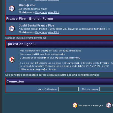
Rien � voir
Le forum du hors-sujet.
Mod�rateurs
Burgonde
,
Alex Pilot
France Five - English Forum
Jushi Sentai France Five
You don't speak french ? Why don't you leave us a message in english ? :)
Mod�rateurs
Burgonde
,
Alex Pilot
Marquer tous les forums comme lus
Qui est en ligne ?
Nos membres ont post� un total de
5361
messages
Nous avons
470
membres enregistr�s
L'utilisateur enregistr� le plus r�cent est
MarylynC
Il y a en tout
32
utilisateurs en ligne :: 0 Enregistr�, 0 Invisible et 32 Invit�s [
Le record du nombre d'utilisateurs en ligne est de
647
le 25 Avr 2024, 21:32
Utilisateurs enregistr�s : Aucun
Ces donn�es sont bas�es sur les utilisateurs actifs des cinq derni�res minutes
Connexion
Nom d'utilisateur:
Mot de passe:
Nouveaux messages