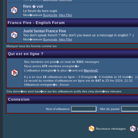
Rien � voir
Le forum du hors-sujet.
Mod�rateurs
Burgonde
,
Alex Pilot
France Five - English Forum
Jushi Sentai France Five
You don't speak french ? Why don't you leave us a message in english ? :)
Mod�rateurs
Burgonde
,
Alex Pilot
Marquer tous les forums comme lus
Qui est en ligne ?
Nos membres ont post� un total de
5361
messages
Nous avons
470
membres enregistr�s
L'utilisateur enregistr� le plus r�cent est
MarylynC
Il y a en tout
16
utilisateurs en ligne :: 0 Enregistr�, 0 Invisible et 16 Invit�s [
Le record du nombre d'utilisateurs en ligne est de
647
le 25 Avr 2024, 21:32
Utilisateurs enregistr�s : Aucun
Ces donn�es sont bas�es sur les utilisateurs actifs des cinq derni�res minutes
Connexion
Nom d'utilisateur:
Mot de passe:
Nouveaux messages