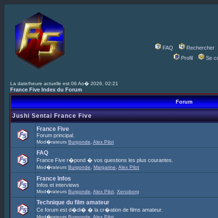
FAQ
Rechercher
Profil
Se c
La date/heure actuelle est 06 Ao� 2026, 02:21
France Five Index du Forum
Forum
Jushi Sentai France Five
France Five
Forum principal.
Mod�rateurs
Burgonde
,
Alex Pilot
FAQ
France Five r�pond � vos questions les plus courantes.
Mod�rateurs
Burgonde
,
Margarine
,
Alex Pilot
France Infos
Infos et interviews
Mod�rateurs
Burgonde
,
Alex Pilot
,
Xenoborg
Technique du film amateur
Ce forum est d�di� � la cr�ation de films amateur.
Mod�rateurs
Burgonde
,
Alex Pilot