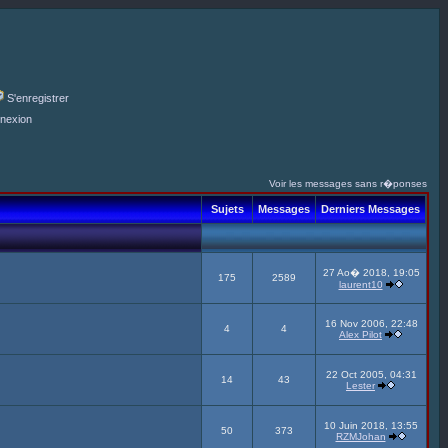
S'enregistrer
nexion
Voir les messages sans r�ponses
Sujets
Messages
Derniers Messages
27 Ao� 2018, 19:05
175
2589
laurent10
16 Nov 2006, 22:48
4
4
Alex Pilot
22 Oct 2005, 04:31
14
43
Lester
10 Juin 2018, 13:55
50
373
RZMJohan