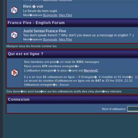
Rien � voir
Le forum du hors-sujet.
Mod�rateurs
Burgonde
,
Alex Pilot
France Five - English Forum
Jushi Sentai France Five
You don't speak french ? Why don't you leave us a message in english ? :)
Mod�rateurs
Burgonde
,
Alex Pilot
Marquer tous les forums comme lus
Qui est en ligne ?
Nos membres ont post� un total de
5361
messages
Nous avons
470
membres enregistr�s
L'utilisateur enregistr� le plus r�cent est
MarylynC
Il y a en tout
31
utilisateurs en ligne :: 0 Enregistr�, 0 Invisible et 31 Invit�s [
Le record du nombre d'utilisateurs en ligne est de
647
le 25 Avr 2024, 21:32
Utilisateurs enregistr�s : Aucun
Ces donn�es sont bas�es sur les utilisateurs actifs des cinq derni�res minutes
Connexion
Nom d'utilisateur: