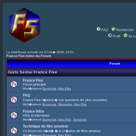
FAQ
Rechercher
Profil
Se c
La date/heure actuelle est 07 Ao� 2026, 23:51
France Five Index du Forum
Forum
Jushi Sentai France Five
France Five
Forum principal.
Mod�rateurs
Burgonde
,
Alex Pilot
FAQ
France Five r�pond � vos questions les plus courantes.
Mod�rateurs
Burgonde
,
Margarine
,
Alex Pilot
France Infos
Infos et interviews
Mod�rateurs
Burgonde
,
Alex Pilot
,
Xenoborg
Technique du film amateur
Ce forum est d�di� � la cr�ation de films amateur.
Mod�rateurs
Burgonde
,
Alex Pilot