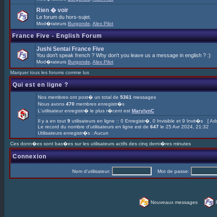
Rien � voir
Le forum du hors-sujet.
Mod�rateurs
Burgonde
,
Alex Pilot
France Five - English Forum
Jushi Sentai France Five
You don't speak french ? Why don't you leave us a message in english ? :)
Mod�rateurs
Burgonde
,
Alex Pilot
Marquer tous les forums comme lus
Qui est en ligne ?
Nos membres ont post� un total de
5361
messages
Nous avons
470
membres enregistr�s
L'utilisateur enregistr� le plus r�cent est
MarylynC
Il y a en tout
9
utilisateurs en ligne :: 0 Enregistr�, 0 Invisible et 9 Invit�s [
Adm
Le record du nombre d'utilisateurs en ligne est de
647
le 25 Avr 2024, 21:32
Utilisateurs enregistr�s : Aucun
Ces donn�es sont bas�es sur les utilisateurs actifs des cinq derni�res minutes
Connexion
Nom d'utilisateur:
Mot de passe:
Nouveaux messages