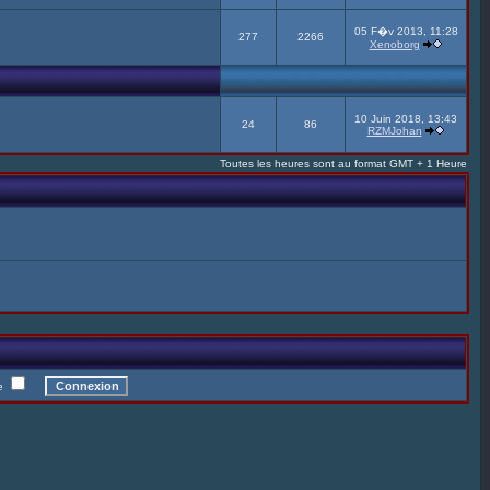
05 F�v 2013, 11:28
277
2266
Xenoborg
10 Juin 2018, 13:43
24
86
RZMJohan
Toutes les heures sont au format GMT + 1 Heure
te