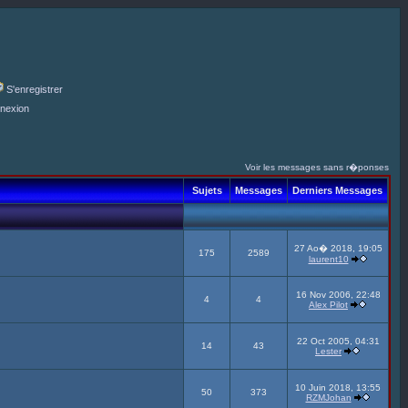
S'enregistrer
nexion
Voir les messages sans r�ponses
Sujets
Messages
Derniers Messages
27 Ao� 2018, 19:05
175
2589
laurent10
16 Nov 2006, 22:48
4
4
Alex Pilot
22 Oct 2005, 04:31
14
43
Lester
10 Juin 2018, 13:55
50
373
RZMJohan