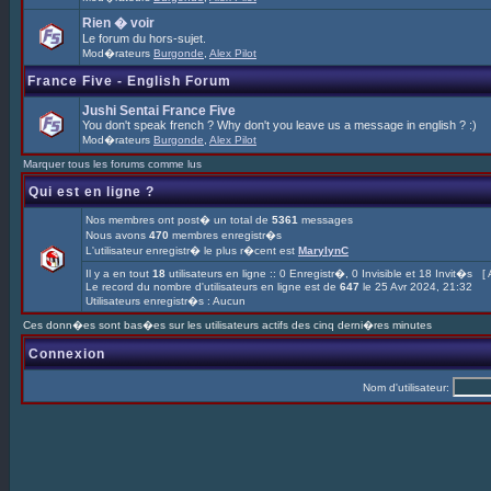
Rien � voir
Le forum du hors-sujet.
Mod�rateurs
Burgonde
,
Alex Pilot
France Five - English Forum
Jushi Sentai France Five
You don't speak french ? Why don't you leave us a message in english ? :)
Mod�rateurs
Burgonde
,
Alex Pilot
Marquer tous les forums comme lus
Qui est en ligne ?
Nos membres ont post� un total de
5361
messages
Nous avons
470
membres enregistr�s
L'utilisateur enregistr� le plus r�cent est
MarylynC
Il y a en tout
18
utilisateurs en ligne :: 0 Enregistr�, 0 Invisible et 18 Invit�s [
Le record du nombre d'utilisateurs en ligne est de
647
le 25 Avr 2024, 21:32
Utilisateurs enregistr�s : Aucun
Ces donn�es sont bas�es sur les utilisateurs actifs des cinq derni�res minutes
Connexion
Nom d'utilisateur: