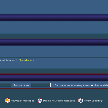
Administrateur
] [
Mod�rateur
]
Mot de passe:
Se connecter automatiquement � chaque visi
Nouveaux messages
Pas de nouveaux messages
Forum Verrouill�