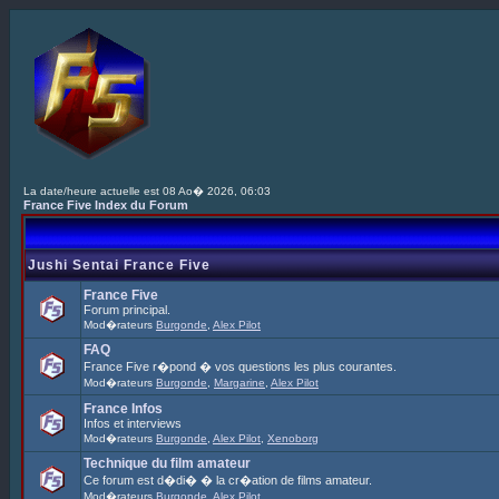
La date/heure actuelle est 08 Ao� 2026, 06:03
France Five Index du Forum
Jushi Sentai France Five
France Five
Forum principal.
Mod�rateurs
Burgonde
,
Alex Pilot
FAQ
France Five r�pond � vos questions les plus courantes.
Mod�rateurs
Burgonde
,
Margarine
,
Alex Pilot
France Infos
Infos et interviews
Mod�rateurs
Burgonde
,
Alex Pilot
,
Xenoborg
Technique du film amateur
Ce forum est d�di� � la cr�ation de films amateur.
Mod�rateurs
Burgonde
,
Alex Pilot