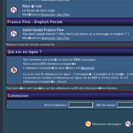
Rien � voir
Le forum du hors-sujet.
Mod�rateurs
Burgonde
,
Alex Pilot
France Five - English Forum
Jushi Sentai France Five
You don't speak french ? Why don't you leave us a message in english ? :)
Mod�rateurs
Burgonde
,
Alex Pilot
Marquer tous les forums comme lus
Qui est en ligne ?
Nos membres ont post� un total de
5361
messages
Nous avons
470
membres enregistr�s
L'utilisateur enregistr� le plus r�cent est
MarylynC
Il y a en tout
9
utilisateurs en ligne :: 0 Enregistr�, 0 Invisible et 9 Invit�s [
Adm
Le record du nombre d'utilisateurs en ligne est de
647
le 25 Avr 2024, 21:32
Utilisateurs enregistr�s : Aucun
Ces donn�es sont bas�es sur les utilisateurs actifs des cinq derni�res minutes
Connexion
Nom d'utilisateur:
Mot de passe:
Nouveaux messages