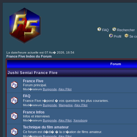
FAQ
Rechercher
Profil
Se c
La date/heure actuelle est 07 Ao� 2026, 16:54
France Five Index du Forum
Forum
Jushi Sentai France Five
France Five
Forum principal.
Mod�rateurs
Burgonde
,
Alex Pilot
FAQ
France Five r�pond � vos questions les plus courantes.
Mod�rateurs
Burgonde
,
Margarine
,
Alex Pilot
France Infos
Infos et interviews
Mod�rateurs
Burgonde
,
Alex Pilot
,
Xenoborg
Technique du film amateur
Ce forum est d�di� � la cr�ation de films amateur.
Mod�rateurs
Burgonde
,
Alex Pilot