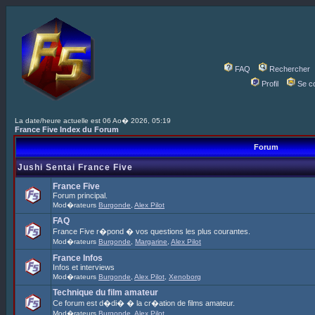
FAQ
Rechercher
Profil
Se c
La date/heure actuelle est 06 Ao� 2026, 05:19
France Five Index du Forum
Forum
Jushi Sentai France Five
France Five
Forum principal.
Mod�rateurs
Burgonde
,
Alex Pilot
FAQ
France Five r�pond � vos questions les plus courantes.
Mod�rateurs
Burgonde
,
Margarine
,
Alex Pilot
France Infos
Infos et interviews
Mod�rateurs
Burgonde
,
Alex Pilot
,
Xenoborg
Technique du film amateur
Ce forum est d�di� � la cr�ation de films amateur.
Mod�rateurs
Burgonde
,
Alex Pilot