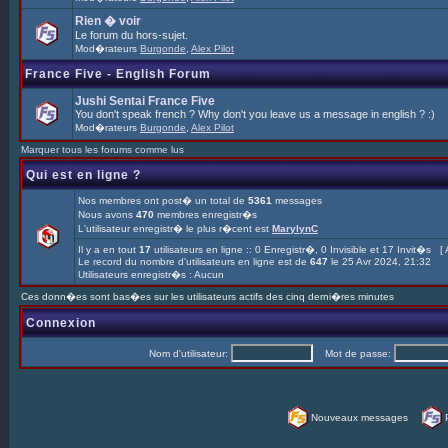
Rien � voir
Le forum du hors-sujet.
Mod�rateurs
Burgonde
,
Alex Pilot
France Five - English Forum
Jushi Sentai France Five
You don't speak french ? Why don't you leave us a message in english ? :)
Mod�rateurs
Burgonde
,
Alex Pilot
Marquer tous les forums comme lus
Qui est en ligne ?
Nos membres ont post� un total de
5361
messages
Nous avons
470
membres enregistr�s
L'utilisateur enregistr� le plus r�cent est
MarylynC
Il y a en tout
17
utilisateurs en ligne :: 0 Enregistr�, 0 Invisible et 17 Invit�s [
Le record du nombre d'utilisateurs en ligne est de
647
le 25 Avr 2024, 21:32
Utilisateurs enregistr�s : Aucun
Ces donn�es sont bas�es sur les utilisateurs actifs des cinq derni�res minutes
Connexion
Nom d'utilisateur:
Mot de passe:
Nouveaux messages