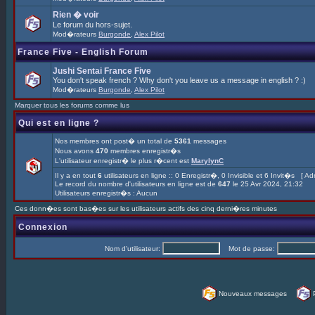
Rien � voir
Le forum du hors-sujet.
Mod�rateurs
Burgonde
,
Alex Pilot
France Five - English Forum
Jushi Sentai France Five
You don't speak french ? Why don't you leave us a message in english ? :)
Mod�rateurs
Burgonde
,
Alex Pilot
Marquer tous les forums comme lus
Qui est en ligne ?
Nos membres ont post� un total de
5361
messages
Nous avons
470
membres enregistr�s
L'utilisateur enregistr� le plus r�cent est
MarylynC
Il y a en tout
6
utilisateurs en ligne :: 0 Enregistr�, 0 Invisible et 6 Invit�s [
Adm
Le record du nombre d'utilisateurs en ligne est de
647
le 25 Avr 2024, 21:32
Utilisateurs enregistr�s : Aucun
Ces donn�es sont bas�es sur les utilisateurs actifs des cinq derni�res minutes
Connexion
Nom d'utilisateur:
Mot de passe:
Nouveaux messages