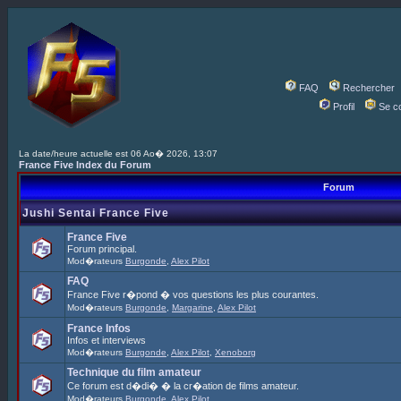
FAQ
Rechercher
Profil
Se c
La date/heure actuelle est 06 Ao� 2026, 13:07
France Five Index du Forum
Forum
Jushi Sentai France Five
France Five
Forum principal.
Mod�rateurs
Burgonde
,
Alex Pilot
FAQ
France Five r�pond � vos questions les plus courantes.
Mod�rateurs
Burgonde
,
Margarine
,
Alex Pilot
France Infos
Infos et interviews
Mod�rateurs
Burgonde
,
Alex Pilot
,
Xenoborg
Technique du film amateur
Ce forum est d�di� � la cr�ation de films amateur.
Mod�rateurs
Burgonde
,
Alex Pilot