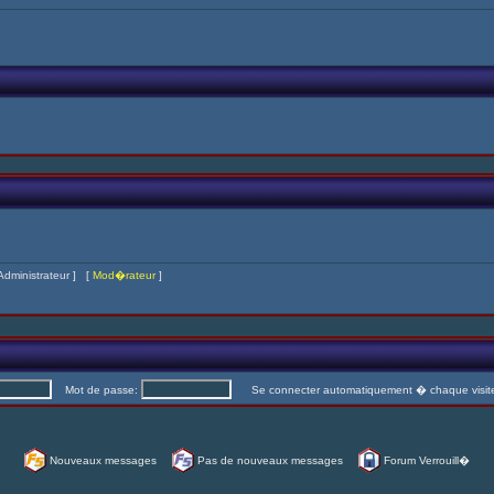
Administrateur
] [
Mod�rateur
]
Mot de passe:
Se connecter automatiquement � chaque visi
Nouveaux messages
Pas de nouveaux messages
Forum Verrouill�