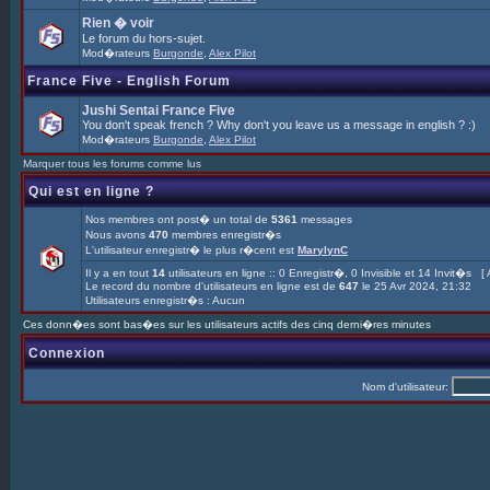
Rien � voir
Le forum du hors-sujet.
Mod�rateurs
Burgonde
,
Alex Pilot
France Five - English Forum
Jushi Sentai France Five
You don't speak french ? Why don't you leave us a message in english ? :)
Mod�rateurs
Burgonde
,
Alex Pilot
Marquer tous les forums comme lus
Qui est en ligne ?
Nos membres ont post� un total de
5361
messages
Nous avons
470
membres enregistr�s
L'utilisateur enregistr� le plus r�cent est
MarylynC
Il y a en tout
14
utilisateurs en ligne :: 0 Enregistr�, 0 Invisible et 14 Invit�s [
Le record du nombre d'utilisateurs en ligne est de
647
le 25 Avr 2024, 21:32
Utilisateurs enregistr�s : Aucun
Ces donn�es sont bas�es sur les utilisateurs actifs des cinq derni�res minutes
Connexion
Nom d'utilisateur: