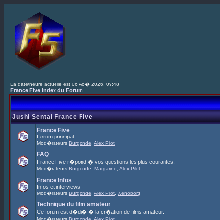
La date/heure actuelle est 06 Ao� 2026, 09:48
France Five Index du Forum
Jushi Sentai France Five
France Five
Forum principal.
Mod�rateurs
Burgonde
,
Alex Pilot
FAQ
France Five r�pond � vos questions les plus courantes.
Mod�rateurs
Burgonde
,
Margarine
,
Alex Pilot
France Infos
Infos et interviews
Mod�rateurs
Burgonde
,
Alex Pilot
,
Xenoborg
Technique du film amateur
Ce forum est d�di� � la cr�ation de films amateur.
Mod�rateurs
Burgonde
,
Alex Pilot