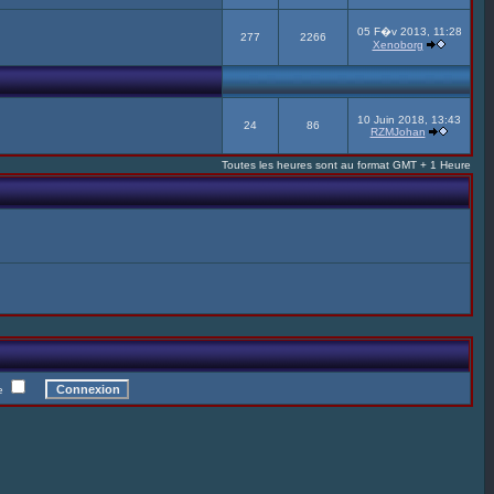
05 F�v 2013, 11:28
277
2266
Xenoborg
10 Juin 2018, 13:43
24
86
RZMJohan
Toutes les heures sont au format GMT + 1 Heure
te