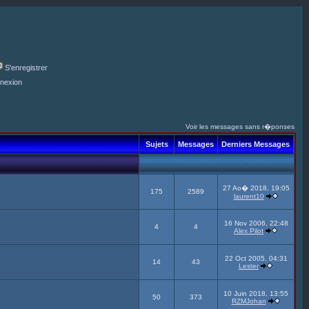
S'enregistrer
nexion
Voir les messages sans r�ponses
Sujets
Messages
Derniers Messages
27 Ao� 2018, 19:05
175
2589
laurent10
16 Nov 2006, 22:48
4
4
Alex Pilot
22 Oct 2005, 04:31
14
43
Lester
10 Juin 2018, 13:55
50
373
RZMJohan