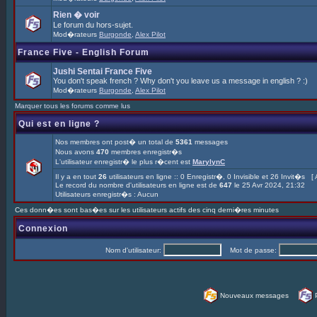
Rien � voir
Le forum du hors-sujet.
Mod�rateurs
Burgonde
,
Alex Pilot
France Five - English Forum
Jushi Sentai France Five
You don't speak french ? Why don't you leave us a message in english ? :)
Mod�rateurs
Burgonde
,
Alex Pilot
Marquer tous les forums comme lus
Qui est en ligne ?
Nos membres ont post� un total de
5361
messages
Nous avons
470
membres enregistr�s
L'utilisateur enregistr� le plus r�cent est
MarylynC
Il y a en tout
26
utilisateurs en ligne :: 0 Enregistr�, 0 Invisible et 26 Invit�s [
Le record du nombre d'utilisateurs en ligne est de
647
le 25 Avr 2024, 21:32
Utilisateurs enregistr�s : Aucun
Ces donn�es sont bas�es sur les utilisateurs actifs des cinq derni�res minutes
Connexion
Nom d'utilisateur:
Mot de passe:
Nouveaux messages