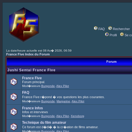
FAQ
Rechercher
Profil
Se c
La date/heure actuelle est 08 Ao� 2026, 06:59
France Five Index du Forum
Forum
Jushi Sentai France Five
France Five
Forum principal.
Mod�rateurs
Burgonde
,
Alex Pilot
FAQ
France Five r�pond � vos questions les plus courantes.
Mod�rateurs
Burgonde
,
Margarine
,
Alex Pilot
France Infos
Infos et interviews
Mod�rateurs
Burgonde
,
Alex Pilot
,
Xenoborg
Technique du film amateur
Ce forum est d�di� � la cr�ation de films amateur.
Mod�rateurs
Burgonde
,
Alex Pilot