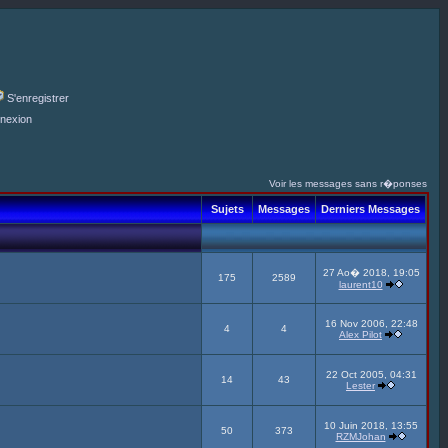
S'enregistrer
nexion
Voir les messages sans r�ponses
Sujets
Messages
Derniers Messages
27 Ao� 2018, 19:05
175
2589
laurent10
16 Nov 2006, 22:48
4
4
Alex Pilot
22 Oct 2005, 04:31
14
43
Lester
10 Juin 2018, 13:55
50
373
RZMJohan