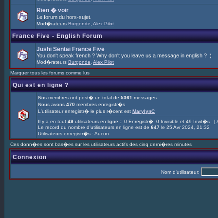
Rien � voir
Le forum du hors-sujet.
Mod�rateurs
Burgonde
,
Alex Pilot
France Five - English Forum
Jushi Sentai France Five
You don't speak french ? Why don't you leave us a message in english ? :)
Mod�rateurs
Burgonde
,
Alex Pilot
Marquer tous les forums comme lus
Qui est en ligne ?
Nos membres ont post� un total de
5361
messages
Nous avons
470
membres enregistr�s
L'utilisateur enregistr� le plus r�cent est
MarylynC
Il y a en tout
49
utilisateurs en ligne :: 0 Enregistr�, 0 Invisible et 49 Invit�s [
Le record du nombre d'utilisateurs en ligne est de
647
le 25 Avr 2024, 21:32
Utilisateurs enregistr�s : Aucun
Ces donn�es sont bas�es sur les utilisateurs actifs des cinq derni�res minutes
Connexion
Nom d'utilisateur: