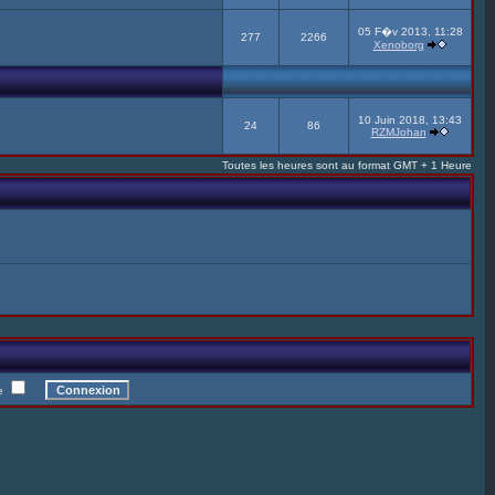
05 F�v 2013, 11:28
277
2266
Xenoborg
10 Juin 2018, 13:43
24
86
RZMJohan
Toutes les heures sont au format GMT + 1 Heure
te