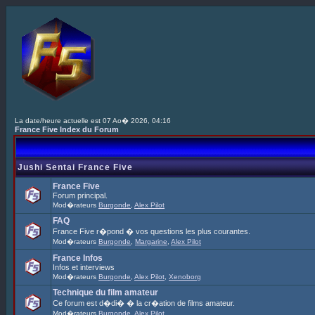
La date/heure actuelle est 07 Ao� 2026, 04:16
France Five Index du Forum
Jushi Sentai France Five
France Five
Forum principal.
Mod�rateurs
Burgonde
,
Alex Pilot
FAQ
France Five r�pond � vos questions les plus courantes.
Mod�rateurs
Burgonde
,
Margarine
,
Alex Pilot
France Infos
Infos et interviews
Mod�rateurs
Burgonde
,
Alex Pilot
,
Xenoborg
Technique du film amateur
Ce forum est d�di� � la cr�ation de films amateur.
Mod�rateurs
Burgonde
,
Alex Pilot