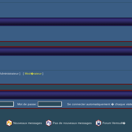
Administrateur
] [
Mod�rateur
]
Mot de passe:
Se connecter automatiquement � chaque visi
Nouveaux messages
Pas de nouveaux messages
Forum Verrouill�