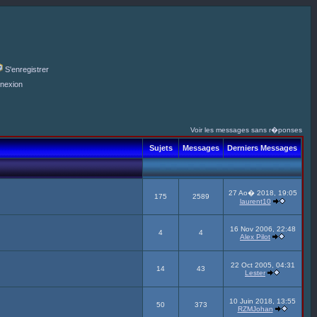
S'enregistrer
nexion
Voir les messages sans r�ponses
Sujets
Messages
Derniers Messages
27 Ao� 2018, 19:05
175
2589
laurent10
16 Nov 2006, 22:48
4
4
Alex Pilot
22 Oct 2005, 04:31
14
43
Lester
10 Juin 2018, 13:55
50
373
RZMJohan