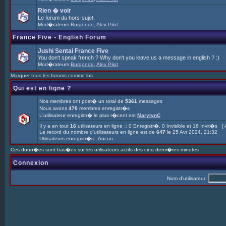
Rien � voir
Le forum du hors-sujet.
Mod�rateurs
Burgonde
,
Alex Pilot
France Five - English Forum
Jushi Sentai France Five
You don't speak french ? Why don't you leave us a message in english ? :)
Mod�rateurs
Burgonde
,
Alex Pilot
Marquer tous les forums comme lus
Qui est en ligne ?
Nos membres ont post� un total de
5361
messages
Nous avons
470
membres enregistr�s
L'utilisateur enregistr� le plus r�cent est
MarylynC
Il y a en tout
16
utilisateurs en ligne :: 0 Enregistr�, 0 Invisible et 16 Invit�s [
Le record du nombre d'utilisateurs en ligne est de
647
le 25 Avr 2024, 21:32
Utilisateurs enregistr�s : Aucun
Ces donn�es sont bas�es sur les utilisateurs actifs des cinq derni�res minutes
Connexion
Nom d'utilisateur: