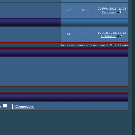
05 F�v 2013, 11:28
277
2266
Xenoborg
10 Juin 2018, 13:43
24
86
RZMJohan
Toutes les heures sont au format GMT + 1 Heure
te