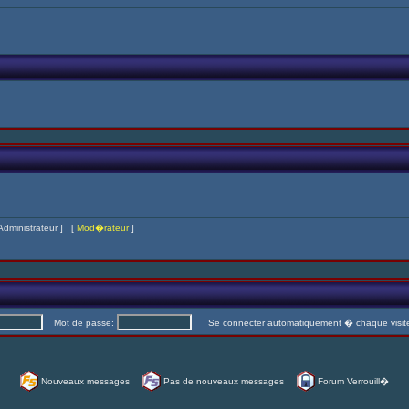
Administrateur
] [
Mod�rateur
]
Mot de passe:
Se connecter automatiquement � chaque visi
Nouveaux messages
Pas de nouveaux messages
Forum Verrouill�