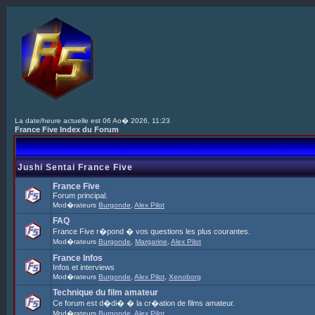
La date/heure actuelle est 06 Ao� 2026, 11:23
France Five Index du Forum
Jushi Sentai France Five
France Five
Forum principal.
Mod�rateurs
Burgonde
,
Alex Pilot
FAQ
France Five r�pond � vos questions les plus courantes.
Mod�rateurs
Burgonde
,
Margarine
,
Alex Pilot
France Infos
Infos et interviews
Mod�rateurs
Burgonde
,
Alex Pilot
,
Xenoborg
Technique du film amateur
Ce forum est d�di� � la cr�ation de films amateur.
Mod�rateurs
Burgonde
,
Alex Pilot