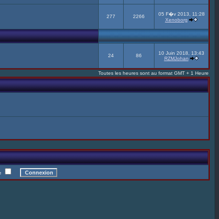
05 F�v 2013, 11:28
277
2266
Xenoborg
10 Juin 2018, 13:43
24
86
RZMJohan
Toutes les heures sont au format GMT + 1 Heure
te