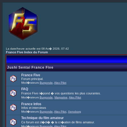
La date/heure actuelle est 08 Ao� 2026, 07:42
France Five Index du Forum
Jushi Sentai France Five
France Five
Forum principal.
Mod�rateurs
Burgonde
,
Alex Pilot
FAQ
France Five r�pond � vos questions les plus courantes.
Mod�rateurs
Burgonde
,
Margarine
,
Alex Pilot
France Infos
Infos et interviews
Mod�rateurs
Burgonde
,
Alex Pilot
,
Xenoborg
Technique du film amateur
Ce forum est d�di� � la cr�ation de films amateur.
Mod�rateurs
Burgonde
,
Alex Pilot