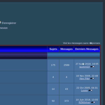
S'enregistrer
nexion
Voir les messages sans r�ponses
Sujets
Messages
Derniers Messages
27 Ao� 2018, 19:05
175
2589
laurent10
16 Nov 2006, 22:48
4
4
Alex Pilot
22 Oct 2005, 04:31
14
43
Lester
10 Juin 2018, 13:55
50
373
RZMJohan