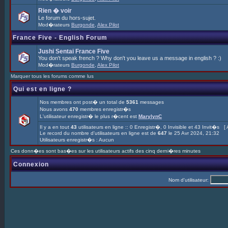
Rien � voir
Le forum du hors-sujet.
Mod�rateurs
Burgonde
,
Alex Pilot
France Five - English Forum
Jushi Sentai France Five
You don't speak french ? Why don't you leave us a message in english ? :)
Mod�rateurs
Burgonde
,
Alex Pilot
Marquer tous les forums comme lus
Qui est en ligne ?
Nos membres ont post� un total de
5361
messages
Nous avons
470
membres enregistr�s
L'utilisateur enregistr� le plus r�cent est
MarylynC
Il y a en tout
43
utilisateurs en ligne :: 0 Enregistr�, 0 Invisible et 43 Invit�s [
Le record du nombre d'utilisateurs en ligne est de
647
le 25 Avr 2024, 21:32
Utilisateurs enregistr�s : Aucun
Ces donn�es sont bas�es sur les utilisateurs actifs des cinq derni�res minutes
Connexion
Nom d'utilisateur: