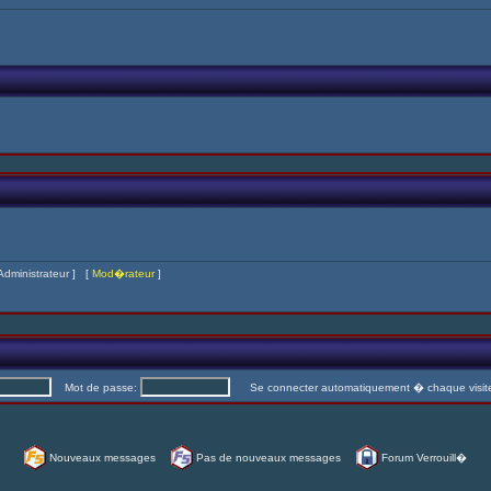
Administrateur
] [
Mod�rateur
]
Mot de passe:
Se connecter automatiquement � chaque visi
Nouveaux messages
Pas de nouveaux messages
Forum Verrouill�