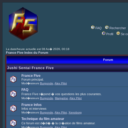
FAQ
Rechercher
Profil
Se c
La date/heure actuelle est 08 Ao� 2026, 00:18
France Five Index du Forum
Forum
Jushi Sentai France Five
France Five
Forum principal.
Mod�rateurs
Burgonde
,
Alex Pilot
FAQ
France Five r�pond � vos questions les plus courantes.
Mod�rateurs
Burgonde
,
Margarine
,
Alex Pilot
France Infos
Infos et interviews
Mod�rateurs
Burgonde
,
Alex Pilot
,
Xenoborg
Technique du film amateur
Ce forum est d�di� � la cr�ation de films amateur.
Mod�rateurs
Burgonde
,
Alex Pilot