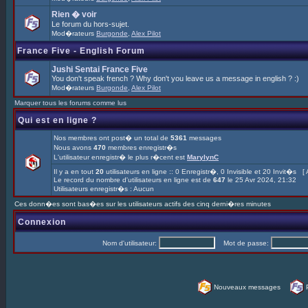
Rien � voir
Le forum du hors-sujet.
Mod�rateurs
Burgonde
,
Alex Pilot
France Five - English Forum
Jushi Sentai France Five
You don't speak french ? Why don't you leave us a message in english ? :)
Mod�rateurs
Burgonde
,
Alex Pilot
Marquer tous les forums comme lus
Qui est en ligne ?
Nos membres ont post� un total de
5361
messages
Nous avons
470
membres enregistr�s
L'utilisateur enregistr� le plus r�cent est
MarylynC
Il y a en tout
20
utilisateurs en ligne :: 0 Enregistr�, 0 Invisible et 20 Invit�s [
Le record du nombre d'utilisateurs en ligne est de
647
le 25 Avr 2024, 21:32
Utilisateurs enregistr�s : Aucun
Ces donn�es sont bas�es sur les utilisateurs actifs des cinq derni�res minutes
Connexion
Nom d'utilisateur:
Mot de passe:
Nouveaux messages