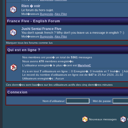
Rien � voir
Le forum du hors-sujet.
Mod�rateurs
Burgonde
,
Alex Pilot
France Five - English Forum
Jushi Sentai France Five
You don't speak french ? Why don't you leave us a message in english ? :)
Mod�rateurs
Burgonde
,
Alex Pilot
Marquer tous les forums comme lus
Qui est en ligne ?
Nos membres ont post� un total de
5361
messages
Nous avons
470
membres enregistr�s
L'utilisateur enregistr� le plus r�cent est
MarylynC
Il y a en tout
7
utilisateurs en ligne :: 0 Enregistr�, 0 Invisible et 7 Invit�s [
Adm
Le record du nombre d'utilisateurs en ligne est de
647
le 25 Avr 2024, 21:32
Utilisateurs enregistr�s : Aucun
Ces donn�es sont bas�es sur les utilisateurs actifs des cinq derni�res minutes
Connexion
Nom d'utilisateur:
Mot de passe:
Nouveaux messages