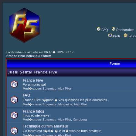
FAQ
Rechercher
Profil
Se c
La date/heure actuelle est 06 Ao� 2026, 21:17
France Five Index du Forum
Forum
Jushi Sentai France Five
France Five
Forum principal.
Mod�rateurs
Burgonde
,
Alex Pilot
FAQ
France Five r�pond � vos questions les plus courantes.
Mod�rateurs
Burgonde
,
Margarine
,
Alex Pilot
France Infos
Infos et interviews
Mod�rateurs
Burgonde
,
Alex Pilot
,
Xenoborg
Technique du film amateur
Ce forum est d�di� � la cr�ation de films amateur.
Mod�rateurs
Burgonde
,
Alex Pilot