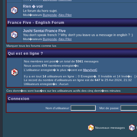
Rien � voir
Le forum du hors-sujet.
Mod�rateurs
Burgonde
,
Alex Pilot
France Five - English Forum
Jushi Sentai France Five
You don't speak french ? Why don't you leave us a message in english ? :)
Mod�rateurs
Burgonde
,
Alex Pilot
Marquer tous les forums comme lus
Qui est en ligne ?
Nos membres ont post� un total de
5361
messages
Nous avons
470
membres enregistr�s
L'utilisateur enregistr� le plus r�cent est
MarylynC
Il y a en tout
14
utilisateurs en ligne :: 0 Enregistr�, 0 Invisible et 14 Invit�s [
Le record du nombre d'utilisateurs en ligne est de
647
le 25 Avr 2024, 21:32
Utilisateurs enregistr�s : Aucun
Ces donn�es sont bas�es sur les utilisateurs actifs des cinq derni�res minutes
Connexion
Nom d'utilisateur:
Mot de passe:
Nouveaux messages