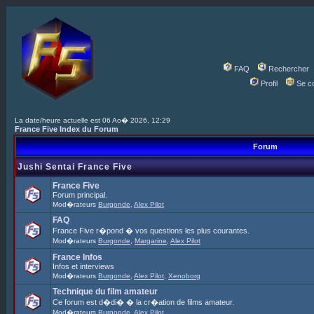
FAQ
Rechercher
Profil
Se c
La date/heure actuelle est 06 Ao� 2026, 12:29
France Five Index du Forum
Forum
Jushi Sentai France Five
France Five
Forum principal.
Mod�rateurs
Burgonde
,
Alex Pilot
FAQ
France Five r�pond � vos questions les plus courantes.
Mod�rateurs
Burgonde
,
Margarine
,
Alex Pilot
France Infos
Infos et interviews
Mod�rateurs
Burgonde
,
Alex Pilot
,
Xenoborg
Technique du film amateur
Ce forum est d�di� � la cr�ation de films amateur.
Mod�rateurs
Burgonde
,
Alex Pilot