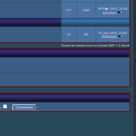
05 F�v 2013, 11:28
277
2266
Xenoborg
10 Juin 2018, 13:43
24
86
RZMJohan
Toutes les heures sont au format GMT + 1 Heure
te