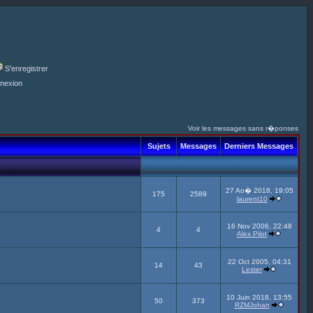
S'enregistrer
nexion
Voir les messages sans r�ponses
Sujets
Messages
Derniers Messages
27 Ao� 2018, 19:05
175
2589
laurent10
16 Nov 2006, 22:48
4
4
Alex Pilot
22 Oct 2005, 04:31
14
43
Lester
10 Juin 2018, 13:55
50
373
RZMJohan