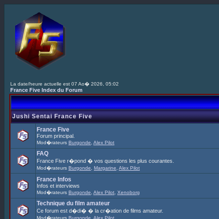
La date/heure actuelle est 07 Ao� 2026, 05:02
France Five Index du Forum
Jushi Sentai France Five
France Five
Forum principal.
Mod�rateurs
Burgonde
,
Alex Pilot
FAQ
France Five r�pond � vos questions les plus courantes.
Mod�rateurs
Burgonde
,
Margarine
,
Alex Pilot
France Infos
Infos et interviews
Mod�rateurs
Burgonde
,
Alex Pilot
,
Xenoborg
Technique du film amateur
Ce forum est d�di� � la cr�ation de films amateur.
Mod�rateurs
Burgonde
,
Alex Pilot