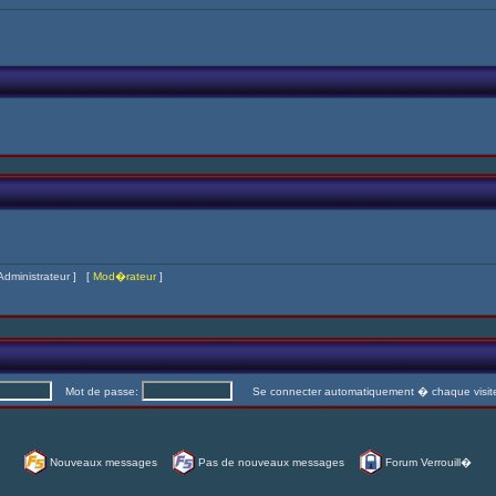
Administrateur
] [
Mod�rateur
]
Mot de passe:
Se connecter automatiquement � chaque visi
Nouveaux messages
Pas de nouveaux messages
Forum Verrouill�