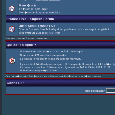
Rien � voir
Le forum du hors-sujet.
Mod�rateurs
Burgonde
,
Alex Pilot
France Five - English Forum
Jushi Sentai France Five
You don't speak french ? Why don't you leave us a message in english ? :)
Mod�rateurs
Burgonde
,
Alex Pilot
Marquer tous les forums comme lus
Qui est en ligne ?
Nos membres ont post� un total de
5361
messages
Nous avons
470
membres enregistr�s
L'utilisateur enregistr� le plus r�cent est
MarylynC
Il y a en tout
24
utilisateurs en ligne :: 0 Enregistr�, 0 Invisible et 24 Invit�s [
Le record du nombre d'utilisateurs en ligne est de
647
le 25 Avr 2024, 21:32
Utilisateurs enregistr�s : Aucun
Ces donn�es sont bas�es sur les utilisateurs actifs des cinq derni�res minutes
Connexion
Nom d'utilisateur: