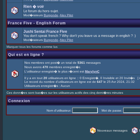
Rien � voir
Le forum du hors-sujet.
Mod�rateurs
Burgonde
,
Alex Pilot
France Five - English Forum
Jushi Sentai France Five
You don't speak french ? Why don't you leave us a message in english ? :)
Mod�rateurs
Burgonde
,
Alex Pilot
Marquer tous les forums comme lus
Qui est en ligne ?
Nos membres ont post� un total de
5361
messages
Nous avons
470
membres enregistr�s
L'utilisateur enregistr� le plus r�cent est
MarylynC
Il y a en tout
20
utilisateurs en ligne :: 0 Enregistr�, 0 Invisible et 20 Invit�s [
Le record du nombre d'utilisateurs en ligne est de
647
le 25 Avr 2024, 21:32
Utilisateurs enregistr�s : Aucun
Ces donn�es sont bas�es sur les utilisateurs actifs des cinq derni�res minutes
Connexion
Nom d'utilisateur:
Mot de passe:
Nouveaux messages