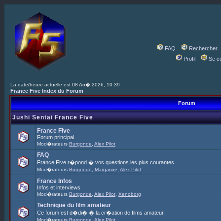
FAQ
Rechercher
Profil
Se c
La date/heure actuelle est 08 Ao� 2026, 10:39
France Five Index du Forum
Forum
Jushi Sentai France Five
France Five
Forum principal.
Mod�rateurs
Burgonde
,
Alex Pilot
FAQ
France Five r�pond � vos questions les plus courantes.
Mod�rateurs
Burgonde
,
Margarine
,
Alex Pilot
France Infos
Infos et interviews
Mod�rateurs
Burgonde
,
Alex Pilot
,
Xenoborg
Technique du film amateur
Ce forum est d�di� � la cr�ation de films amateur.
Mod�rateurs
Burgonde
,
Alex Pilot