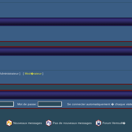
Administrateur
] [
Mod�rateur
]
Mot de passe:
Se connecter automatiquement � chaque visi
Nouveaux messages
Pas de nouveaux messages
Forum Verrouill�