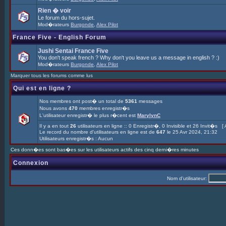
Rien � voir
Le forum du hors-sujet.
Mod�rateurs
Burgonde
,
Alex Pilot
France Five - English Forum
Jushi Sentai France Five
You don't speak french ? Why don't you leave us a message in english ? :)
Mod�rateurs
Burgonde
,
Alex Pilot
Marquer tous les forums comme lus
Qui est en ligne ?
Nos membres ont post� un total de
5361
messages
Nous avons
470
membres enregistr�s
L'utilisateur enregistr� le plus r�cent est
MarylynC
Il y a en tout
26
utilisateurs en ligne :: 0 Enregistr�, 0 Invisible et 26 Invit�s [
Le record du nombre d'utilisateurs en ligne est de
647
le 25 Avr 2024, 21:32
Utilisateurs enregistr�s : Aucun
Ces donn�es sont bas�es sur les utilisateurs actifs des cinq derni�res minutes
Connexion
Nom d'utilisateur: