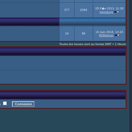
05 F�v 2013, 11:28
277
2266
Xenoborg
10 Juin 2018, 13:43
24
86
RZMJohan
Toutes les heures sont au format GMT + 1 Heure
te