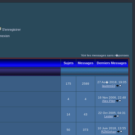
S'enregistrer
nexion
Voir les messages sans r�ponses
Sujets
Messages
Derniers Messages
27 Ao� 2018, 19:05
175
2589
laurent10
16 Nov 2006, 22:48
4
4
Alex Pilot
22 Oct 2005, 04:31
14
43
Lester
10 Juin 2018, 13:55
50
373
RZMJohan