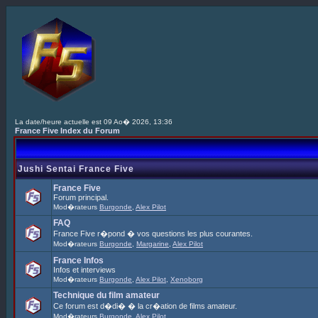
La date/heure actuelle est 09 Ao� 2026, 13:36
France Five Index du Forum
Jushi Sentai France Five
France Five
Forum principal.
Mod�rateurs
Burgonde
,
Alex Pilot
FAQ
France Five r�pond � vos questions les plus courantes.
Mod�rateurs
Burgonde
,
Margarine
,
Alex Pilot
France Infos
Infos et interviews
Mod�rateurs
Burgonde
,
Alex Pilot
,
Xenoborg
Technique du film amateur
Ce forum est d�di� � la cr�ation de films amateur.
Mod�rateurs
Burgonde
,
Alex Pilot