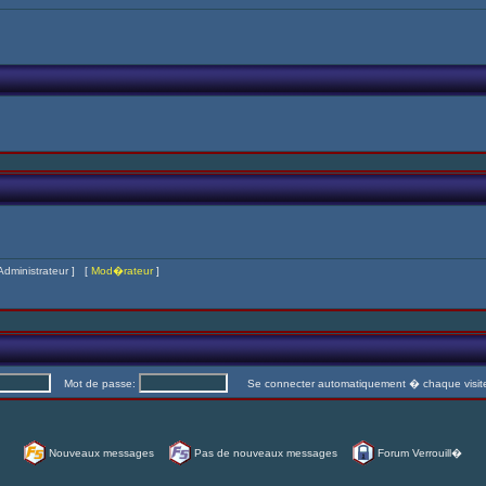
Administrateur
] [
Mod�rateur
]
Mot de passe:
Se connecter automatiquement � chaque visi
Nouveaux messages
Pas de nouveaux messages
Forum Verrouill�