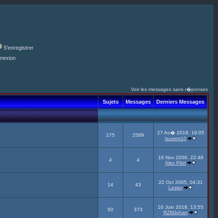
S'enregistrer
nexion
Voir les messages sans r�ponses
Sujets
Messages
Derniers Messages
27 Ao� 2018, 19:05
175
2589
laurent10
16 Nov 2006, 22:48
4
4
Alex Pilot
22 Oct 2005, 04:31
14
43
Lester
10 Juin 2018, 13:55
50
373
RZMJohan