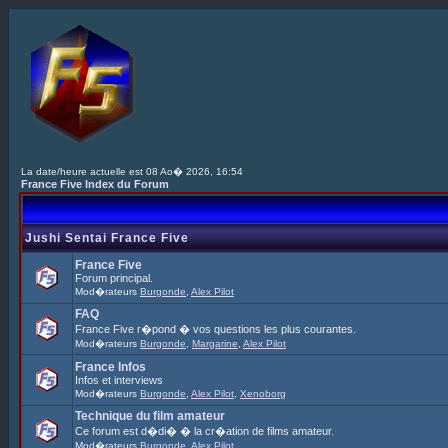
La date/heure actuelle est 08 Ao� 2026, 16:54
France Five Index du Forum
Jushi Sentai France Five
France Five
Forum principal.
Mod�rateurs
Burgonde
,
Alex Pilot
FAQ
France Five r�pond � vos questions les plus courantes.
Mod�rateurs
Burgonde
,
Margarine
,
Alex Pilot
France Infos
Infos et interviews
Mod�rateurs
Burgonde
,
Alex Pilot
,
Xenoborg
Technique du film amateur
Ce forum est d�di� � la cr�ation de films amateur.
Mod�rateurs
Burgonde
,
Alex Pilot