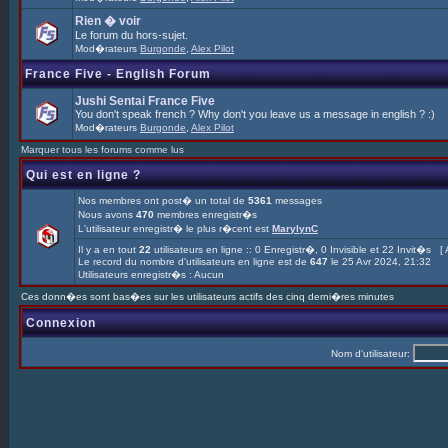
Rien � voir
Le forum du hors-sujet.
Mod�rateurs
Burgonde
,
Alex Pilot
France Five - English Forum
Jushi Sentai France Five
You don't speak french ? Why don't you leave us a message in english ? :)
Mod�rateurs
Burgonde
,
Alex Pilot
Marquer tous les forums comme lus
Qui est en ligne ?
Nos membres ont post� un total de
5361
messages
Nous avons
470
membres enregistr�s
L'utilisateur enregistr� le plus r�cent est
MarylynC
Il y a en tout
22
utilisateurs en ligne :: 0 Enregistr�, 0 Invisible et 22 Invit�s [
Le record du nombre d'utilisateurs en ligne est de
647
le 25 Avr 2024, 21:32
Utilisateurs enregistr�s : Aucun
Ces donn�es sont bas�es sur les utilisateurs actifs des cinq derni�res minutes
Connexion
Nom d'utilisateur: