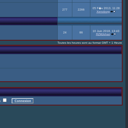
05 F�v 2013, 11:28
277
2266
Xenoborg
10 Juin 2018, 13:43
24
86
RZMJohan
Toutes les heures sont au format GMT + 1 Heure
te