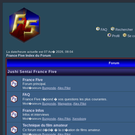
FAQ
Rechercher
Profil
Se c
La date/heure actuelle est 07 Ao� 2026, 08:04
France Five Index du Forum
Forum
Jushi Sentai France Five
France Five
Forum principal.
Mod�rateurs
Burgonde
,
Alex Pilot
FAQ
France Five r�pond � vos questions les plus courantes.
Mod�rateurs
Burgonde
,
Margarine
,
Alex Pilot
France Infos
Infos et interviews
Mod�rateurs
Burgonde
,
Alex Pilot
,
Xenoborg
Technique du film amateur
Ce forum est d�di� � la cr�ation de films amateur.
Mod�rateurs
Burgonde
,
Alex Pilot