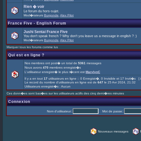
Rien � voir
Le forum du hors-sujet.
Mod�rateurs
Burgonde
,
Alex Pilot
France Five - English Forum
Jushi Sentai France Five
You don't speak french ? Why don't you leave us a message in english ? :)
Mod�rateurs
Burgonde
,
Alex Pilot
Marquer tous les forums comme lus
Qui est en ligne ?
Nos membres ont post� un total de
5361
messages
Nous avons
470
membres enregistr�s
L'utilisateur enregistr� le plus r�cent est
MarylynC
Il y a en tout
17
utilisateurs en ligne :: 0 Enregistr�, 0 Invisible et 17 Invit�s [
Le record du nombre d'utilisateurs en ligne est de
647
le 25 Avr 2024, 21:32
Utilisateurs enregistr�s : Aucun
Ces donn�es sont bas�es sur les utilisateurs actifs des cinq derni�res minutes
Connexion
Nom d'utilisateur:
Mot de passe:
Nouveaux messages