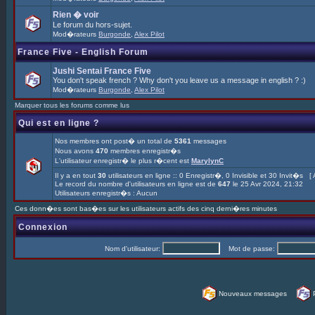
Rien � voir
Le forum du hors-sujet.
Mod�rateurs
Burgonde
,
Alex Pilot
France Five - English Forum
Jushi Sentai France Five
You don't speak french ? Why don't you leave us a message in english ? :)
Mod�rateurs
Burgonde
,
Alex Pilot
Marquer tous les forums comme lus
Qui est en ligne ?
Nos membres ont post� un total de
5361
messages
Nous avons
470
membres enregistr�s
L'utilisateur enregistr� le plus r�cent est
MarylynC
Il y a en tout
30
utilisateurs en ligne :: 0 Enregistr�, 0 Invisible et 30 Invit�s [
Le record du nombre d'utilisateurs en ligne est de
647
le 25 Avr 2024, 21:32
Utilisateurs enregistr�s : Aucun
Ces donn�es sont bas�es sur les utilisateurs actifs des cinq derni�res minutes
Connexion
Nom d'utilisateur:
Mot de passe:
Nouveaux messages