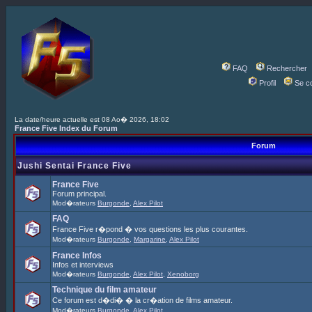
FAQ
Rechercher
Profil
Se c
La date/heure actuelle est 08 Ao� 2026, 18:02
France Five Index du Forum
Forum
Jushi Sentai France Five
France Five
Forum principal.
Mod�rateurs
Burgonde
,
Alex Pilot
FAQ
France Five r�pond � vos questions les plus courantes.
Mod�rateurs
Burgonde
,
Margarine
,
Alex Pilot
France Infos
Infos et interviews
Mod�rateurs
Burgonde
,
Alex Pilot
,
Xenoborg
Technique du film amateur
Ce forum est d�di� � la cr�ation de films amateur.
Mod�rateurs
Burgonde
,
Alex Pilot