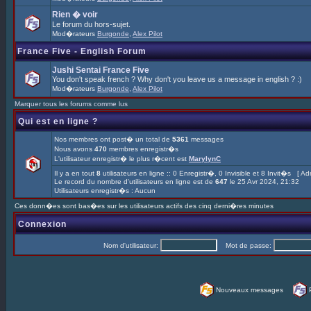
Rien � voir
Le forum du hors-sujet.
Mod�rateurs
Burgonde
,
Alex Pilot
France Five - English Forum
Jushi Sentai France Five
You don't speak french ? Why don't you leave us a message in english ? :)
Mod�rateurs
Burgonde
,
Alex Pilot
Marquer tous les forums comme lus
Qui est en ligne ?
Nos membres ont post� un total de
5361
messages
Nous avons
470
membres enregistr�s
L'utilisateur enregistr� le plus r�cent est
MarylynC
Il y a en tout
8
utilisateurs en ligne :: 0 Enregistr�, 0 Invisible et 8 Invit�s [
Adm
Le record du nombre d'utilisateurs en ligne est de
647
le 25 Avr 2024, 21:32
Utilisateurs enregistr�s : Aucun
Ces donn�es sont bas�es sur les utilisateurs actifs des cinq derni�res minutes
Connexion
Nom d'utilisateur:
Mot de passe:
Nouveaux messages