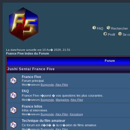
FAQ
Rechercher
Profil
Se c
La date/heure actuelle est 10 Ao� 2026, 21:51
France Five Index du Forum
Forum
Jushi Sentai France Five
France Five
Forum principal.
Mod�rateurs
Burgonde
,
Alex Pilot
FAQ
France Five r�pond � vos questions les plus courantes.
Mod�rateurs
Burgonde
,
Margarine
,
Alex Pilot
France Infos
Infos et interviews
Mod�rateurs
Burgonde
,
Alex Pilot
,
Xenoborg
Technique du film amateur
Ce forum est d�di� � la cr�ation de films amateur.
Mod�rateurs
Burgonde
,
Alex Pilot