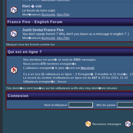
Rien � voir
Le forum du hors-sujet.
Mod�rateurs
Burgonde
,
Alex Pilot
France Five - English Forum
Jushi Sentai France Five
You don't speak french ? Why don't you leave us a message in english ? :)
Mod�rateurs
Burgonde
,
Alex Pilot
Marquer tous les forums comme lus
Qui est en ligne ?
Nos membres ont post� un total de
5361
messages
Nous avons
470
membres enregistr�s
L'utilisateur enregistr� le plus r�cent est
MarylynC
Il y a en tout
11
utilisateurs en ligne :: 0 Enregistr�, 0 Invisible et 11 Invit�s [
A
Le record du nombre d'utilisateurs en ligne est de
647
le 25 Avr 2024, 21:32
Utilisateurs enregistr�s : Aucun
Ces donn�es sont bas�es sur les utilisateurs actifs des cinq derni�res minutes
Connexion
Nom d'utilisateur:
Mot de passe:
Nouveaux messages