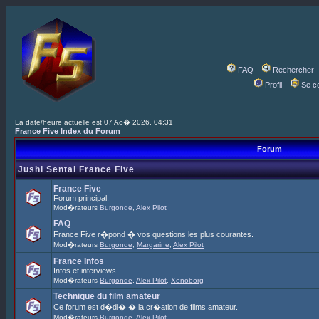
FAQ
Rechercher
Profil
Se c
La date/heure actuelle est 07 Ao� 2026, 04:31
France Five Index du Forum
Forum
Jushi Sentai France Five
France Five
Forum principal.
Mod�rateurs
Burgonde
,
Alex Pilot
FAQ
France Five r�pond � vos questions les plus courantes.
Mod�rateurs
Burgonde
,
Margarine
,
Alex Pilot
France Infos
Infos et interviews
Mod�rateurs
Burgonde
,
Alex Pilot
,
Xenoborg
Technique du film amateur
Ce forum est d�di� � la cr�ation de films amateur.
Mod�rateurs
Burgonde
,
Alex Pilot