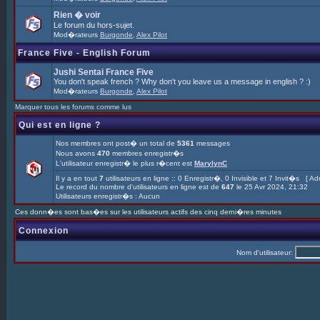
Rien � voir
Le forum du hors-sujet.
Mod�rateurs
Burgonde
,
Alex Pilot
France Five - English Forum
Jushi Sentai France Five
You don't speak french ? Why don't you leave us a message in english ? :)
Mod�rateurs
Burgonde
,
Alex Pilot
Marquer tous les forums comme lus
Qui est en ligne ?
Nos membres ont post� un total de
5361
messages
Nous avons
470
membres enregistr�s
L'utilisateur enregistr� le plus r�cent est
MarylynC
Il y a en tout
7
utilisateurs en ligne :: 0 Enregistr�, 0 Invisible et 7 Invit�s [
Adm
Le record du nombre d'utilisateurs en ligne est de
647
le 25 Avr 2024, 21:32
Utilisateurs enregistr�s : Aucun
Ces donn�es sont bas�es sur les utilisateurs actifs des cinq derni�res minutes
Connexion
Nom d'utilisateur: