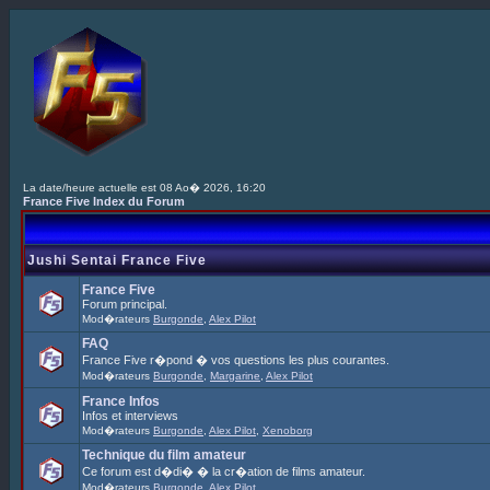
La date/heure actuelle est 08 Ao� 2026, 16:20
France Five Index du Forum
Jushi Sentai France Five
France Five
Forum principal.
Mod�rateurs
Burgonde
,
Alex Pilot
FAQ
France Five r�pond � vos questions les plus courantes.
Mod�rateurs
Burgonde
,
Margarine
,
Alex Pilot
France Infos
Infos et interviews
Mod�rateurs
Burgonde
,
Alex Pilot
,
Xenoborg
Technique du film amateur
Ce forum est d�di� � la cr�ation de films amateur.
Mod�rateurs
Burgonde
,
Alex Pilot