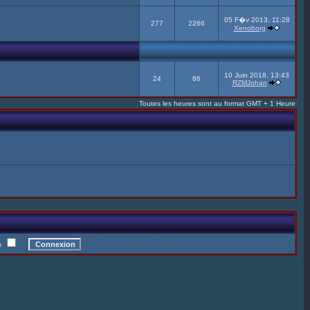
05 F�v 2013, 11:28
277
2266
Xenoborg
10 Juin 2018, 13:43
24
86
RZMJohan
Toutes les heures sont au format GMT + 1 Heure
te