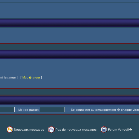
inistrateur
] [
Mod�rateur
]
Mot de passe:
Se connecter automatiquement � chaque visi
Nouveaux messages
Pas de nouveaux messages
Forum Verrouill�