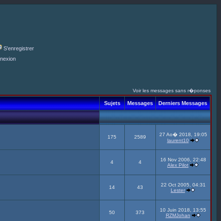
S'enregistrer
nexion
Voir les messages sans r�ponses
Sujets
Messages
Derniers Messages
27 Ao� 2018, 19:05
175
2589
laurent10
16 Nov 2006, 22:48
4
4
Alex Pilot
22 Oct 2005, 04:31
14
43
Lester
10 Juin 2018, 13:55
50
373
RZMJohan