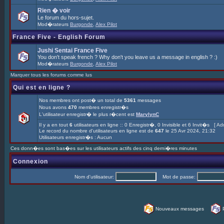
Rien � voir
Le forum du hors-sujet.
Mod�rateurs
Burgonde
,
Alex Pilot
France Five - English Forum
Jushi Sentai France Five
You don't speak french ? Why don't you leave us a message in english ? :)
Mod�rateurs
Burgonde
,
Alex Pilot
Marquer tous les forums comme lus
Qui est en ligne ?
Nos membres ont post� un total de
5361
messages
Nous avons
470
membres enregistr�s
L'utilisateur enregistr� le plus r�cent est
MarylynC
Il y a en tout
6
utilisateurs en ligne :: 0 Enregistr�, 0 Invisible et 6 Invit�s [
Adm
Le record du nombre d'utilisateurs en ligne est de
647
le 25 Avr 2024, 21:32
Utilisateurs enregistr�s : Aucun
Ces donn�es sont bas�es sur les utilisateurs actifs des cinq derni�res minutes
Connexion
Nom d'utilisateur:
Mot de passe:
Nouveaux messages