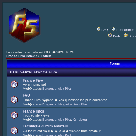
FAQ
Rechercher
Profil
Se c
La date/heure actuelle est 08 Ao� 2026, 16:20
France Five Index du Forum
Forum
Jushi Sentai France Five
France Five
Forum principal.
Mod�rateurs
Burgonde
,
Alex Pilot
FAQ
France Five r�pond � vos questions les plus courantes.
Mod�rateurs
Burgonde
,
Margarine
,
Alex Pilot
France Infos
Infos et interviews
Mod�rateurs
Burgonde
,
Alex Pilot
,
Xenoborg
Technique du film amateur
Ce forum est d�di� � la cr�ation de films amateur.
Mod�rateurs
Burgonde
,
Alex Pilot