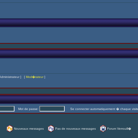
Administrateur
] [
Mod�rateur
]
Mot de passe:
Se connecter automatiquement � chaque visi
Nouveaux messages
Pas de nouveaux messages
Forum Verrouill�