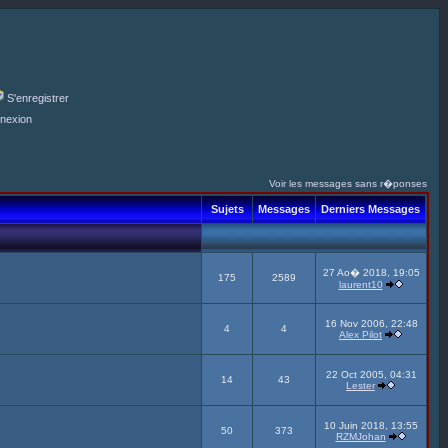
S'enregistrer
nexion
Voir les messages sans r�ponses
Sujets
Messages
Derniers Messages
27 Ao� 2018, 19:05
175
2589
laurent10
16 Nov 2006, 22:48
4
4
Alex Pilot
22 Oct 2005, 04:31
14
43
Lester
10 Juin 2018, 13:55
50
373
RZMJohan