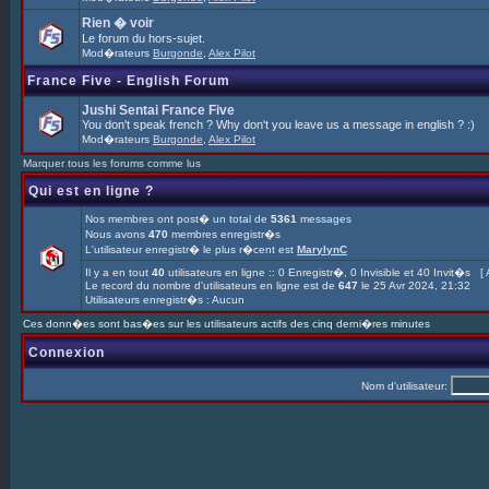
Rien � voir
Le forum du hors-sujet.
Mod�rateurs
Burgonde
,
Alex Pilot
France Five - English Forum
Jushi Sentai France Five
You don't speak french ? Why don't you leave us a message in english ? :)
Mod�rateurs
Burgonde
,
Alex Pilot
Marquer tous les forums comme lus
Qui est en ligne ?
Nos membres ont post� un total de
5361
messages
Nous avons
470
membres enregistr�s
L'utilisateur enregistr� le plus r�cent est
MarylynC
Il y a en tout
40
utilisateurs en ligne :: 0 Enregistr�, 0 Invisible et 40 Invit�s [
Le record du nombre d'utilisateurs en ligne est de
647
le 25 Avr 2024, 21:32
Utilisateurs enregistr�s : Aucun
Ces donn�es sont bas�es sur les utilisateurs actifs des cinq derni�res minutes
Connexion
Nom d'utilisateur: