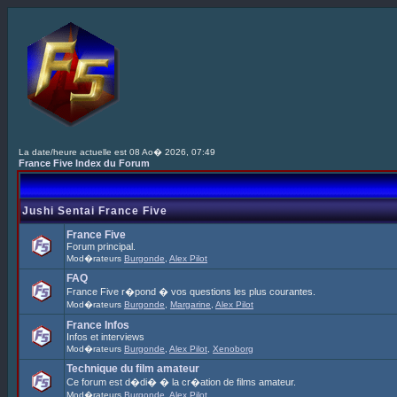
La date/heure actuelle est 08 Ao� 2026, 07:49
France Five Index du Forum
Jushi Sentai France Five
France Five
Forum principal.
Mod�rateurs
Burgonde
,
Alex Pilot
FAQ
France Five r�pond � vos questions les plus courantes.
Mod�rateurs
Burgonde
,
Margarine
,
Alex Pilot
France Infos
Infos et interviews
Mod�rateurs
Burgonde
,
Alex Pilot
,
Xenoborg
Technique du film amateur
Ce forum est d�di� � la cr�ation de films amateur.
Mod�rateurs
Burgonde
,
Alex Pilot