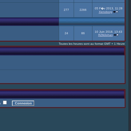
05 F�v 2013, 11:28
277
2266
Xenoborg
10 Juin 2018, 13:43
24
86
RZMJohan
Toutes les heures sont au format GMT + 1 Heure
te