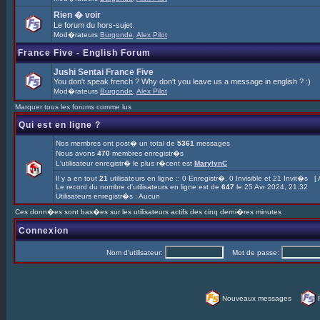
Rien � voir
Le forum du hors-sujet.
Mod�rateurs
Burgonde
,
Alex Pilot
France Five - English Forum
Jushi Sentai France Five
You don't speak french ? Why don't you leave us a message in english ? :)
Mod�rateurs
Burgonde
,
Alex Pilot
Marquer tous les forums comme lus
Qui est en ligne ?
Nos membres ont post� un total de
5361
messages
Nous avons
470
membres enregistr�s
L'utilisateur enregistr� le plus r�cent est
MarylynC
Il y a en tout
21
utilisateurs en ligne :: 0 Enregistr�, 0 Invisible et 21 Invit�s [
Le record du nombre d'utilisateurs en ligne est de
647
le 25 Avr 2024, 21:32
Utilisateurs enregistr�s : Aucun
Ces donn�es sont bas�es sur les utilisateurs actifs des cinq derni�res minutes
Connexion
Nom d'utilisateur:
Mot de passe:
Nouveaux messages