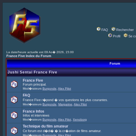
FAQ
Rechercher
Profil
Se c
La date/heure actuelle est 09 Ao� 2026, 15:00
France Five Index du Forum
Forum
Jushi Sentai France Five
France Five
Forum principal.
Mod�rateurs
Burgonde
,
Alex Pilot
FAQ
France Five r�pond � vos questions les plus courantes.
Mod�rateurs
Burgonde
,
Margarine
,
Alex Pilot
France Infos
Infos et interviews
Mod�rateurs
Burgonde
,
Alex Pilot
,
Xenoborg
Technique du film amateur
Ce forum est d�di� � la cr�ation de films amateur.
Mod�rateurs
Burgonde
,
Alex Pilot