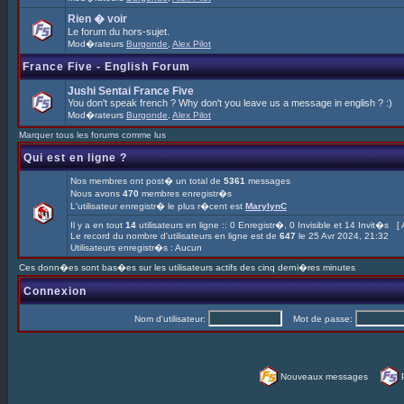
Rien � voir
Le forum du hors-sujet.
Mod�rateurs
Burgonde
,
Alex Pilot
France Five - English Forum
Jushi Sentai France Five
You don't speak french ? Why don't you leave us a message in english ? :)
Mod�rateurs
Burgonde
,
Alex Pilot
Marquer tous les forums comme lus
Qui est en ligne ?
Nos membres ont post� un total de
5361
messages
Nous avons
470
membres enregistr�s
L'utilisateur enregistr� le plus r�cent est
MarylynC
Il y a en tout
14
utilisateurs en ligne :: 0 Enregistr�, 0 Invisible et 14 Invit�s [
Le record du nombre d'utilisateurs en ligne est de
647
le 25 Avr 2024, 21:32
Utilisateurs enregistr�s : Aucun
Ces donn�es sont bas�es sur les utilisateurs actifs des cinq derni�res minutes
Connexion
Nom d'utilisateur:
Mot de passe:
Nouveaux messages