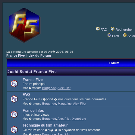
FAQ
Rechercher
Profil
Se c
La date/heure actuelle est 08 Ao� 2026, 05:25
France Five Index du Forum
Forum
Jushi Sentai France Five
France Five
Forum principal.
Mod�rateurs
Burgonde
,
Alex Pilot
FAQ
France Five r�pond � vos questions les plus courantes.
Mod�rateurs
Burgonde
,
Margarine
,
Alex Pilot
France Infos
Infos et interviews
Mod�rateurs
Burgonde
,
Alex Pilot
,
Xenoborg
Technique du film amateur
Ce forum est d�di� � la cr�ation de films amateur.
Mod�rateurs
Burgonde
,
Alex Pilot