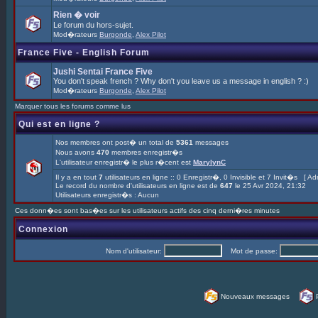
Rien � voir
Le forum du hors-sujet.
Mod�rateurs
Burgonde
,
Alex Pilot
France Five - English Forum
Jushi Sentai France Five
You don't speak french ? Why don't you leave us a message in english ? :)
Mod�rateurs
Burgonde
,
Alex Pilot
Marquer tous les forums comme lus
Qui est en ligne ?
Nos membres ont post� un total de
5361
messages
Nous avons
470
membres enregistr�s
L'utilisateur enregistr� le plus r�cent est
MarylynC
Il y a en tout
7
utilisateurs en ligne :: 0 Enregistr�, 0 Invisible et 7 Invit�s [
Adm
Le record du nombre d'utilisateurs en ligne est de
647
le 25 Avr 2024, 21:32
Utilisateurs enregistr�s : Aucun
Ces donn�es sont bas�es sur les utilisateurs actifs des cinq derni�res minutes
Connexion
Nom d'utilisateur:
Mot de passe:
Nouveaux messages