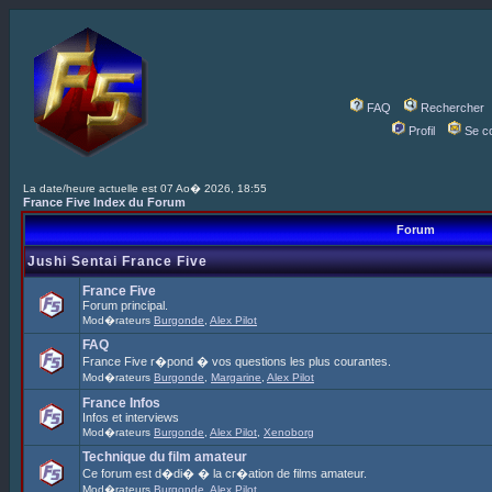
FAQ
Rechercher
Profil
Se c
La date/heure actuelle est 07 Ao� 2026, 18:55
France Five Index du Forum
Forum
Jushi Sentai France Five
France Five
Forum principal.
Mod�rateurs
Burgonde
,
Alex Pilot
FAQ
France Five r�pond � vos questions les plus courantes.
Mod�rateurs
Burgonde
,
Margarine
,
Alex Pilot
France Infos
Infos et interviews
Mod�rateurs
Burgonde
,
Alex Pilot
,
Xenoborg
Technique du film amateur
Ce forum est d�di� � la cr�ation de films amateur.
Mod�rateurs
Burgonde
,
Alex Pilot