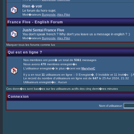
Rien � voir
Le forum du hors-sujet.
Mod�rateurs
Burgonde
,
Alex Pilot
France Five - English Forum
Jushi Sentai France Five
You don't speak french ? Why don't you leave us a message in english ? :)
Mod�rateurs
Burgonde
,
Alex Pilot
Marquer tous les forums comme lus
Qui est en ligne ?
Nos membres ont post� un total de
5361
messages
Nous avons
470
membres enregistr�s
L'utilisateur enregistr� le plus r�cent est
MarylynC
Il y a en tout
11
utilisateurs en ligne :: 0 Enregistr�, 0 Invisible et 11 Invit�s [
A
Le record du nombre d'utilisateurs en ligne est de
647
le 25 Avr 2024, 21:32
Utilisateurs enregistr�s : Aucun
Ces donn�es sont bas�es sur les utilisateurs actifs des cinq derni�res minutes
Connexion
Nom d'utilisateur: