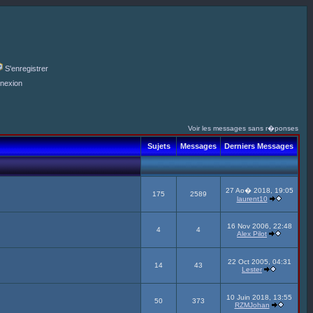
S'enregistrer
nexion
Voir les messages sans r�ponses
Sujets
Messages
Derniers Messages
27 Ao� 2018, 19:05
175
2589
laurent10
16 Nov 2006, 22:48
4
4
Alex Pilot
22 Oct 2005, 04:31
14
43
Lester
10 Juin 2018, 13:55
50
373
RZMJohan