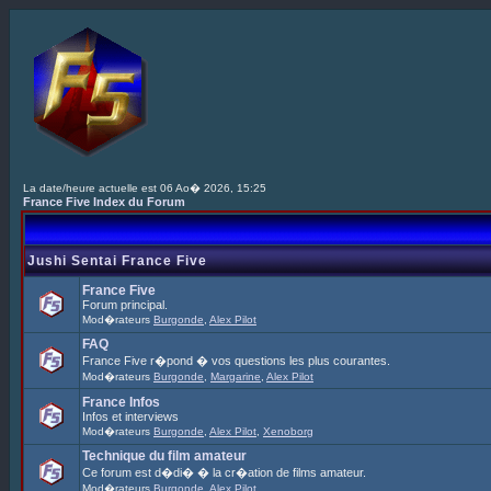
La date/heure actuelle est 06 Ao� 2026, 15:25
France Five Index du Forum
Jushi Sentai France Five
France Five
Forum principal.
Mod�rateurs
Burgonde
,
Alex Pilot
FAQ
France Five r�pond � vos questions les plus courantes.
Mod�rateurs
Burgonde
,
Margarine
,
Alex Pilot
France Infos
Infos et interviews
Mod�rateurs
Burgonde
,
Alex Pilot
,
Xenoborg
Technique du film amateur
Ce forum est d�di� � la cr�ation de films amateur.
Mod�rateurs
Burgonde
,
Alex Pilot