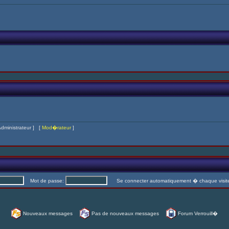
dministrateur
] [
Mod�rateur
]
Mot de passe:
Se connecter automatiquement � chaque visi
Nouveaux messages
Pas de nouveaux messages
Forum Verrouill�