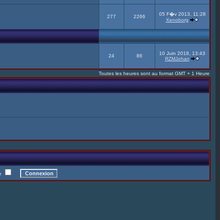
05 F�v 2013, 11:28
277
2266
Xenoborg
10 Juin 2018, 13:43
24
86
RZMJohan
Toutes les heures sont au format GMT + 1 Heure
te