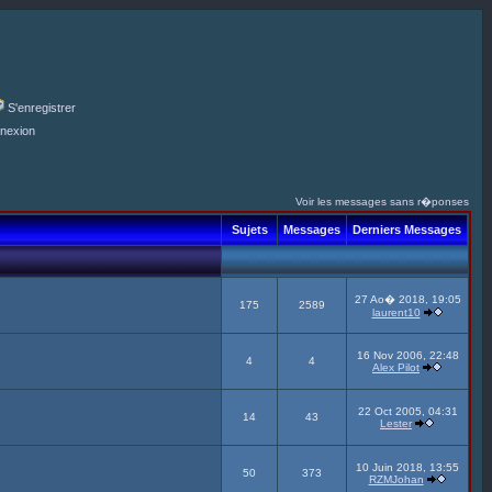
S'enregistrer
nexion
Voir les messages sans r�ponses
Sujets
Messages
Derniers Messages
27 Ao� 2018, 19:05
175
2589
laurent10
16 Nov 2006, 22:48
4
4
Alex Pilot
22 Oct 2005, 04:31
14
43
Lester
10 Juin 2018, 13:55
50
373
RZMJohan