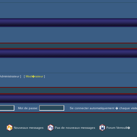
Administrateur
] [
Mod�rateur
]
Mot de passe:
Se connecter automatiquement � chaque visi
Nouveaux messages
Pas de nouveaux messages
Forum Verrouill�