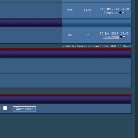
05 F�v 2013, 11:28
277
2266
Xenoborg
10 Juin 2018, 13:43
24
86
RZMJohan
Toutes les heures sont au format GMT + 1 Heure
te