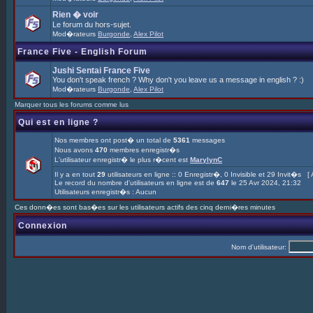
Rien � voir
Le forum du hors-sujet.
Mod�rateurs
Burgonde
,
Alex Pilot
France Five - English Forum
Jushi Sentai France Five
You don't speak french ? Why don't you leave us a message in english ? :)
Mod�rateurs
Burgonde
,
Alex Pilot
Marquer tous les forums comme lus
Qui est en ligne ?
Nos membres ont post� un total de
5361
messages
Nous avons
470
membres enregistr�s
L'utilisateur enregistr� le plus r�cent est
MarylynC
Il y a en tout
29
utilisateurs en ligne :: 0 Enregistr�, 0 Invisible et 29 Invit�s [
Le record du nombre d'utilisateurs en ligne est de
647
le 25 Avr 2024, 21:32
Utilisateurs enregistr�s : Aucun
Ces donn�es sont bas�es sur les utilisateurs actifs des cinq derni�res minutes
Connexion
Nom d'utilisateur: