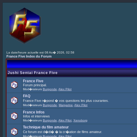
La date/heure actuelle est 08 Ao� 2026, 02:58
France Five Index du Forum
Jushi Sentai France Five
France Five
Forum principal.
Mod�rateurs
Burgonde
,
Alex Pilot
FAQ
France Five r�pond � vos questions les plus courantes.
Mod�rateurs
Burgonde
,
Margarine
,
Alex Pilot
France Infos
Infos et interviews
Mod�rateurs
Burgonde
,
Alex Pilot
,
Xenoborg
Technique du film amateur
Ce forum est d�di� � la cr�ation de films amateur.
Mod�rateurs
Burgonde
,
Alex Pilot