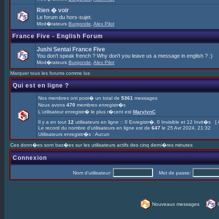
Rien � voir
Le forum du hors-sujet.
Mod�rateurs
Burgonde
,
Alex Pilot
France Five - English Forum
Jushi Sentai France Five
You don't speak french ? Why don't you leave us a message in english ? :)
Mod�rateurs
Burgonde
,
Alex Pilot
Marquer tous les forums comme lus
Qui est en ligne ?
Nos membres ont post� un total de
5361
messages
Nous avons
470
membres enregistr�s
L'utilisateur enregistr� le plus r�cent est
MarylynC
Il y a en tout
12
utilisateurs en ligne :: 0 Enregistr�, 0 Invisible et 12 Invit�s [
Le record du nombre d'utilisateurs en ligne est de
647
le 25 Avr 2024, 21:32
Utilisateurs enregistr�s : Aucun
Ces donn�es sont bas�es sur les utilisateurs actifs des cinq derni�res minutes
Connexion
Nom d'utilisateur:
Mot de passe:
Nouveaux messages