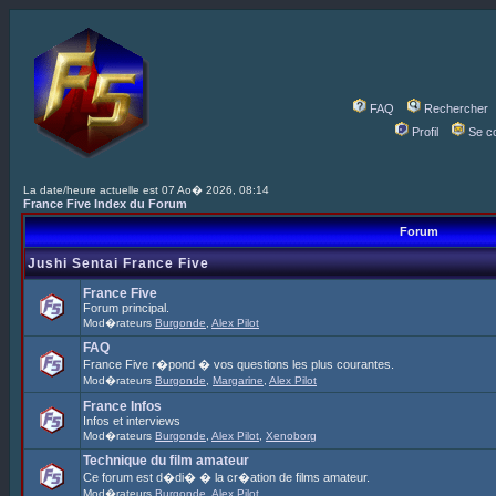
FAQ
Rechercher
Profil
Se c
La date/heure actuelle est 07 Ao� 2026, 08:14
France Five Index du Forum
Forum
Jushi Sentai France Five
France Five
Forum principal.
Mod�rateurs
Burgonde
,
Alex Pilot
FAQ
France Five r�pond � vos questions les plus courantes.
Mod�rateurs
Burgonde
,
Margarine
,
Alex Pilot
France Infos
Infos et interviews
Mod�rateurs
Burgonde
,
Alex Pilot
,
Xenoborg
Technique du film amateur
Ce forum est d�di� � la cr�ation de films amateur.
Mod�rateurs
Burgonde
,
Alex Pilot