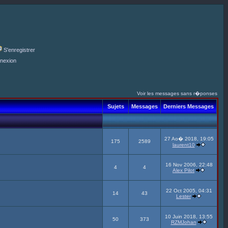
S'enregistrer
nexion
Voir les messages sans r�ponses
Sujets
Messages
Derniers Messages
27 Ao� 2018, 19:05
175
2589
laurent10
16 Nov 2006, 22:48
4
4
Alex Pilot
22 Oct 2005, 04:31
14
43
Lester
10 Juin 2018, 13:55
50
373
RZMJohan