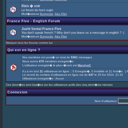
Rien � voir
Le forum du hors-sujet.
Mod�rateurs
Burgonde
,
Alex Pilot
France Five - English Forum
Jushi Sentai France Five
You don't speak french ? Why don't you leave us a message in english ? :)
Mod�rateurs
Burgonde
,
Alex Pilot
Marquer tous les forums comme lus
Qui est en ligne ?
Nos membres ont post� un total de
5361
messages
Nous avons
470
membres enregistr�s
L'utilisateur enregistr� le plus r�cent est
MarylynC
Il y a en tout
11
utilisateurs en ligne :: 0 Enregistr�, 0 Invisible et 11 Invit�s [
A
Le record du nombre d'utilisateurs en ligne est de
647
le 25 Avr 2024, 21:32
Utilisateurs enregistr�s : Aucun
Ces donn�es sont bas�es sur les utilisateurs actifs des cinq derni�res minutes
Connexion
Nom d'utilisateur: