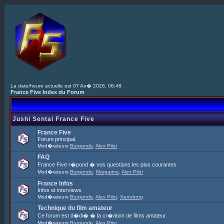
La date/heure actuelle est 07 Ao� 2026, 06:48
France Five Index du Forum
Jushi Sentai France Five
France Five
Forum principal.
Mod�rateurs
Burgonde
,
Alex Pilot
FAQ
France Five r�pond � vos questions les plus courantes.
Mod�rateurs
Burgonde
,
Margarine
,
Alex Pilot
France Infos
Infos et interviews
Mod�rateurs
Burgonde
,
Alex Pilot
,
Xenoborg
Technique du film amateur
Ce forum est d�di� � la cr�ation de films amateur.
Mod�rateurs
Burgonde
,
Alex Pilot