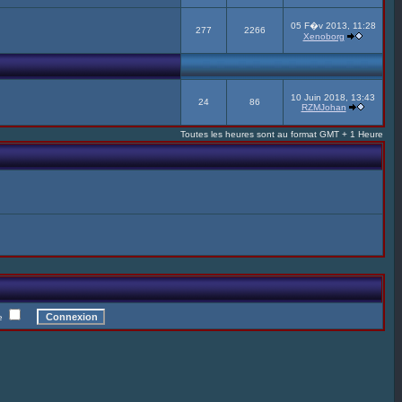
05 F�v 2013, 11:28
277
2266
Xenoborg
10 Juin 2018, 13:43
24
86
RZMJohan
Toutes les heures sont au format GMT + 1 Heure
te