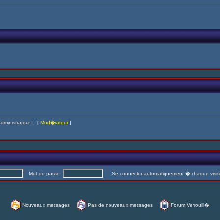
dministrateur
] [
Mod�rateur
]
Mot de passe:
Se connecter automatiquement � chaque visi
Nouveaux messages
Pas de nouveaux messages
Forum Verrouill�