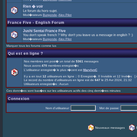
Rien � voir
Le forum du hors-sujet.
Mod�rateurs
Burgonde
,
Alex Pilot
France Five - English Forum
Jushi Sentai France Five
You don't speak french ? Why don't you leave us a message in english ? :)
Mod�rateurs
Burgonde
,
Alex Pilot
Marquer tous les forums comme lus
Qui est en ligne ?
Nos membres ont post� un total de
5361
messages
Nous avons
470
membres enregistr�s
L'utilisateur enregistr� le plus r�cent est
MarylynC
Il y a en tout
12
utilisateurs en ligne :: 0 Enregistr�, 0 Invisible et 12 Invit�s [
Le record du nombre d'utilisateurs en ligne est de
647
le 25 Avr 2024, 21:32
Utilisateurs enregistr�s : Aucun
Ces donn�es sont bas�es sur les utilisateurs actifs des cinq derni�res minutes
Connexion
Nom d'utilisateur:
Mot de passe:
Nouveaux messages