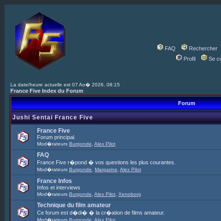
FAQ
Rechercher
Profil
Se c
La date/heure actuelle est 07 Ao� 2026, 08:15
France Five Index du Forum
Forum
Jushi Sentai France Five
France Five
Forum principal.
Mod�rateurs
Burgonde
,
Alex Pilot
FAQ
France Five r�pond � vos questions les plus courantes.
Mod�rateurs
Burgonde
,
Margarine
,
Alex Pilot
France Infos
Infos et interviews
Mod�rateurs
Burgonde
,
Alex Pilot
,
Xenoborg
Technique du film amateur
Ce forum est d�di� � la cr�ation de films amateur.
Mod�rateurs
Burgonde
,
Alex Pilot