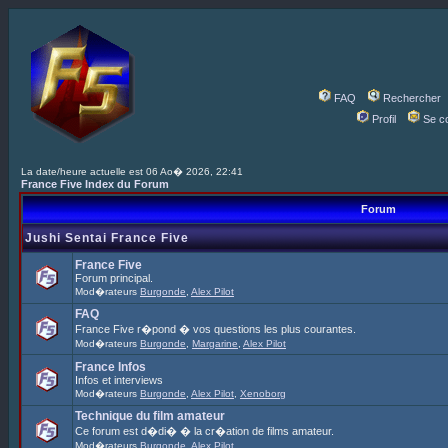
FAQ
Rechercher
Profil
Se c
La date/heure actuelle est 06 Ao� 2026, 22:41
France Five Index du Forum
Forum
Jushi Sentai France Five
France Five
Forum principal.
Mod�rateurs
Burgonde
,
Alex Pilot
FAQ
France Five r�pond � vos questions les plus courantes.
Mod�rateurs
Burgonde
,
Margarine
,
Alex Pilot
France Infos
Infos et interviews
Mod�rateurs
Burgonde
,
Alex Pilot
,
Xenoborg
Technique du film amateur
Ce forum est d�di� � la cr�ation de films amateur.
Mod�rateurs
Burgonde
,
Alex Pilot