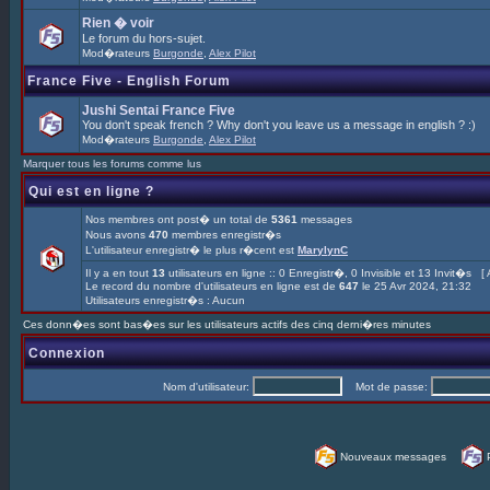
Rien � voir
Le forum du hors-sujet.
Mod�rateurs
Burgonde
,
Alex Pilot
France Five - English Forum
Jushi Sentai France Five
You don't speak french ? Why don't you leave us a message in english ? :)
Mod�rateurs
Burgonde
,
Alex Pilot
Marquer tous les forums comme lus
Qui est en ligne ?
Nos membres ont post� un total de
5361
messages
Nous avons
470
membres enregistr�s
L'utilisateur enregistr� le plus r�cent est
MarylynC
Il y a en tout
13
utilisateurs en ligne :: 0 Enregistr�, 0 Invisible et 13 Invit�s [
Le record du nombre d'utilisateurs en ligne est de
647
le 25 Avr 2024, 21:32
Utilisateurs enregistr�s : Aucun
Ces donn�es sont bas�es sur les utilisateurs actifs des cinq derni�res minutes
Connexion
Nom d'utilisateur:
Mot de passe:
Nouveaux messages