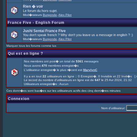
Rien � voir
Le forum du hors-sujet.
Mod�rateurs
Burgonde
,
Alex Pilot
France Five - English Forum
Jushi Sentai France Five
You don't speak french ? Why don't you leave us a message in english ? :)
Mod�rateurs
Burgonde
,
Alex Pilot
Marquer tous les forums comme lus
Qui est en ligne ?
Nos membres ont post� un total de
5361
messages
Nous avons
470
membres enregistr�s
L'utilisateur enregistr� le plus r�cent est
MarylynC
Il y a en tout
22
utilisateurs en ligne :: 0 Enregistr�, 0 Invisible et 22 Invit�s [
Le record du nombre d'utilisateurs en ligne est de
647
le 25 Avr 2024, 21:32
Utilisateurs enregistr�s : Aucun
Ces donn�es sont bas�es sur les utilisateurs actifs des cinq derni�res minutes
Connexion
Nom d'utilisateur: