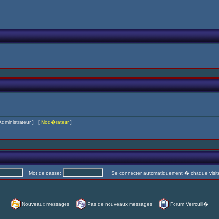
Administrateur
] [
Mod�rateur
]
Mot de passe:
Se connecter automatiquement � chaque visi
Nouveaux messages
Pas de nouveaux messages
Forum Verrouill�