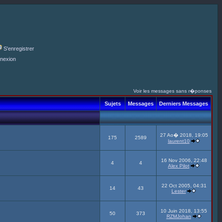
S'enregistrer
nexion
Voir les messages sans r�ponses
Sujets
Messages
Derniers Messages
27 Ao� 2018, 19:05
175
2589
laurent10
16 Nov 2006, 22:48
4
4
Alex Pilot
22 Oct 2005, 04:31
14
43
Lester
10 Juin 2018, 13:55
50
373
RZMJohan