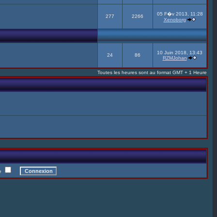
05 F�v 2013, 11:28
277
2266
Xenoborg
10 Juin 2018, 13:43
24
86
RZMJohan
Toutes les heures sont au format GMT + 1 Heure
te