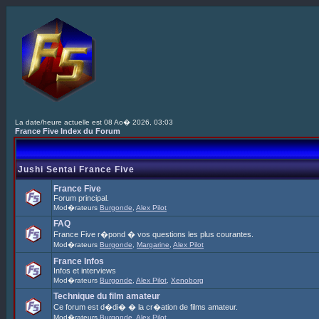
La date/heure actuelle est 08 Ao� 2026, 03:03
France Five Index du Forum
Jushi Sentai France Five
France Five
Forum principal.
Mod�rateurs
Burgonde
,
Alex Pilot
FAQ
France Five r�pond � vos questions les plus courantes.
Mod�rateurs
Burgonde
,
Margarine
,
Alex Pilot
France Infos
Infos et interviews
Mod�rateurs
Burgonde
,
Alex Pilot
,
Xenoborg
Technique du film amateur
Ce forum est d�di� � la cr�ation de films amateur.
Mod�rateurs
Burgonde
,
Alex Pilot