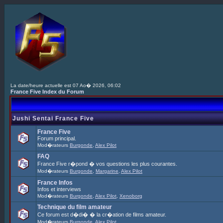
La date/heure actuelle est 07 Ao� 2026, 06:02
France Five Index du Forum
Jushi Sentai France Five
France Five
Forum principal.
Mod�rateurs
Burgonde
,
Alex Pilot
FAQ
France Five r�pond � vos questions les plus courantes.
Mod�rateurs
Burgonde
,
Margarine
,
Alex Pilot
France Infos
Infos et interviews
Mod�rateurs
Burgonde
,
Alex Pilot
,
Xenoborg
Technique du film amateur
Ce forum est d�di� � la cr�ation de films amateur.
Mod�rateurs
Burgonde
,
Alex Pilot