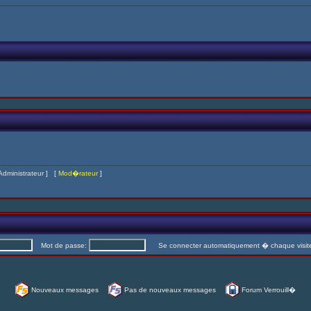
Administrateur
] [
Mod�rateur
]
Mot de passe:
Se connecter automatiquement � chaque visi
Nouveaux messages
Pas de nouveaux messages
Forum Verrouill�