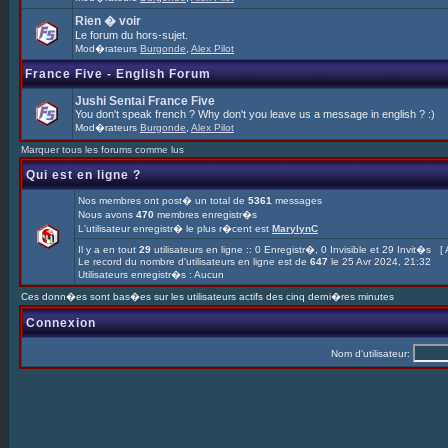
Rien � voir
Le forum du hors-sujet.
Mod�rateurs
Burgonde
,
Alex Pilot
France Five - English Forum
Jushi Sentai France Five
You don't speak french ? Why don't you leave us a message in english ? :)
Mod�rateurs
Burgonde
,
Alex Pilot
Marquer tous les forums comme lus
Qui est en ligne ?
Nos membres ont post� un total de
5361
messages
Nous avons
470
membres enregistr�s
L'utilisateur enregistr� le plus r�cent est
MarylynC
Il y a en tout
29
utilisateurs en ligne :: 0 Enregistr�, 0 Invisible et 29 Invit�s [
Le record du nombre d'utilisateurs en ligne est de
647
le 25 Avr 2024, 21:32
Utilisateurs enregistr�s : Aucun
Ces donn�es sont bas�es sur les utilisateurs actifs des cinq derni�res minutes
Connexion
Nom d'utilisateur: