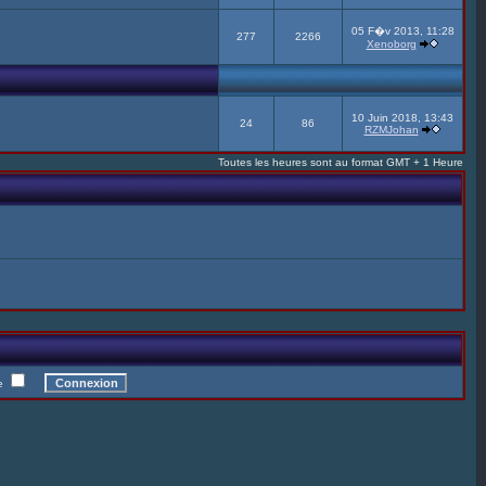
05 F�v 2013, 11:28
277
2266
Xenoborg
10 Juin 2018, 13:43
24
86
RZMJohan
Toutes les heures sont au format GMT + 1 Heure
te