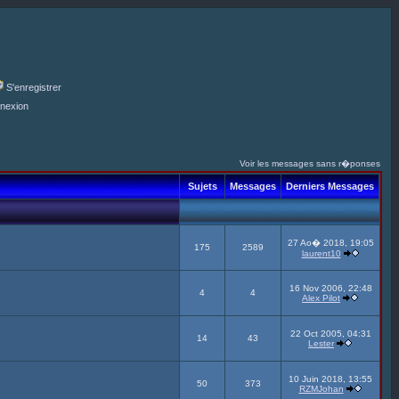
S'enregistrer
nexion
Voir les messages sans r�ponses
Sujets
Messages
Derniers Messages
27 Ao� 2018, 19:05
175
2589
laurent10
16 Nov 2006, 22:48
4
4
Alex Pilot
22 Oct 2005, 04:31
14
43
Lester
10 Juin 2018, 13:55
50
373
RZMJohan