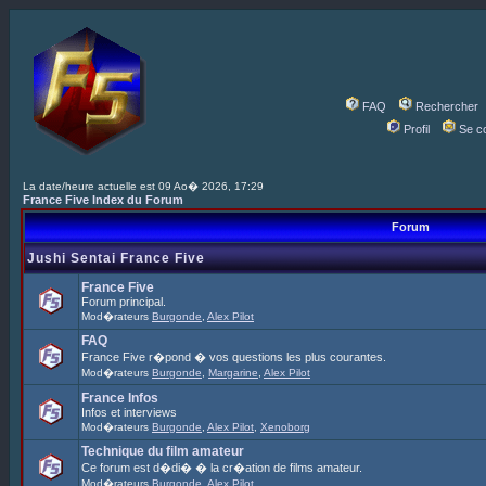
FAQ
Rechercher
Profil
Se c
La date/heure actuelle est 09 Ao� 2026, 17:29
France Five Index du Forum
Forum
Jushi Sentai France Five
France Five
Forum principal.
Mod�rateurs
Burgonde
,
Alex Pilot
FAQ
France Five r�pond � vos questions les plus courantes.
Mod�rateurs
Burgonde
,
Margarine
,
Alex Pilot
France Infos
Infos et interviews
Mod�rateurs
Burgonde
,
Alex Pilot
,
Xenoborg
Technique du film amateur
Ce forum est d�di� � la cr�ation de films amateur.
Mod�rateurs
Burgonde
,
Alex Pilot