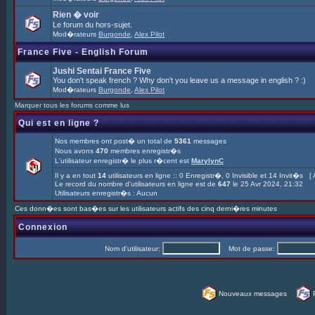
Rien � voir
Le forum du hors-sujet.
Mod�rateurs
Burgonde
,
Alex Pilot
France Five - English Forum
Jushi Sentai France Five
You don't speak french ? Why don't you leave us a message in english ? :)
Mod�rateurs
Burgonde
,
Alex Pilot
Marquer tous les forums comme lus
Qui est en ligne ?
Nos membres ont post� un total de
5361
messages
Nous avons
470
membres enregistr�s
L'utilisateur enregistr� le plus r�cent est
MarylynC
Il y a en tout
14
utilisateurs en ligne :: 0 Enregistr�, 0 Invisible et 14 Invit�s [
Le record du nombre d'utilisateurs en ligne est de
647
le 25 Avr 2024, 21:32
Utilisateurs enregistr�s : Aucun
Ces donn�es sont bas�es sur les utilisateurs actifs des cinq derni�res minutes
Connexion
Nom d'utilisateur:
Mot de passe:
Nouveaux messages