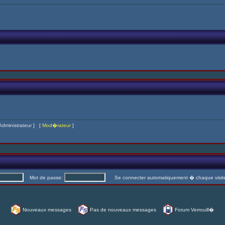
Administrateur
] [
Mod�rateur
]
Mot de passe:
Se connecter automatiquement � chaque visi
Nouveaux messages
Pas de nouveaux messages
Forum Verrouill�