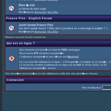
Rien � voir
Le forum du hors-sujet.
Mod�rateurs
Burgonde
,
Alex Pilot
France Five - English Forum
Jushi Sentai France Five
You don't speak french ? Why don't you leave us a message in english ? :)
Mod�rateurs
Burgonde
,
Alex Pilot
Marquer tous les forums comme lus
Qui est en ligne ?
Nos membres ont post� un total de
5361
messages
Nous avons
470
membres enregistr�s
L'utilisateur enregistr� le plus r�cent est
MarylynC
Il y a en tout
12
utilisateurs en ligne :: 0 Enregistr�, 0 Invisible et 12 Invit�s [
Le record du nombre d'utilisateurs en ligne est de
647
le 25 Avr 2024, 21:32
Utilisateurs enregistr�s : Aucun
Ces donn�es sont bas�es sur les utilisateurs actifs des cinq derni�res minutes
Connexion
Nom d'utilisateur: