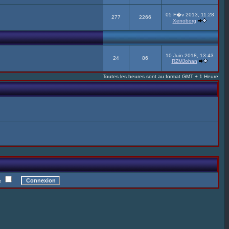
05 F�v 2013, 11:28
277
2266
Xenoborg
10 Juin 2018, 13:43
24
86
RZMJohan
Toutes les heures sont au format GMT + 1 Heure
te