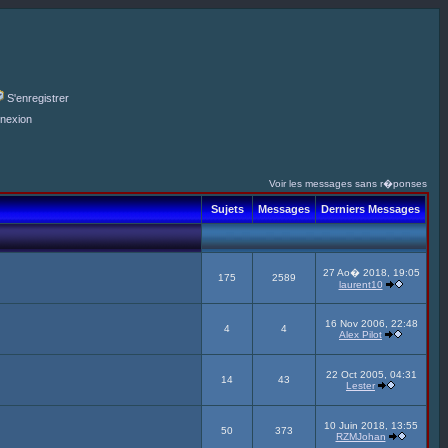
S'enregistrer
nexion
Voir les messages sans r�ponses
Sujets
Messages
Derniers Messages
27 Ao� 2018, 19:05
175
2589
laurent10
16 Nov 2006, 22:48
4
4
Alex Pilot
22 Oct 2005, 04:31
14
43
Lester
10 Juin 2018, 13:55
50
373
RZMJohan