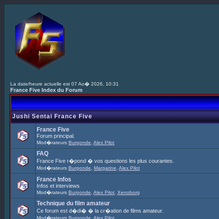
La date/heure actuelle est 07 Ao� 2026, 10:31
France Five Index du Forum
Jushi Sentai France Five
France Five
Forum principal.
Mod�rateurs
Burgonde
,
Alex Pilot
FAQ
France Five r�pond � vos questions les plus courantes.
Mod�rateurs
Burgonde
,
Margarine
,
Alex Pilot
France Infos
Infos et interviews
Mod�rateurs
Burgonde
,
Alex Pilot
,
Xenoborg
Technique du film amateur
Ce forum est d�di� � la cr�ation de films amateur.
Mod�rateurs
Burgonde
,
Alex Pilot